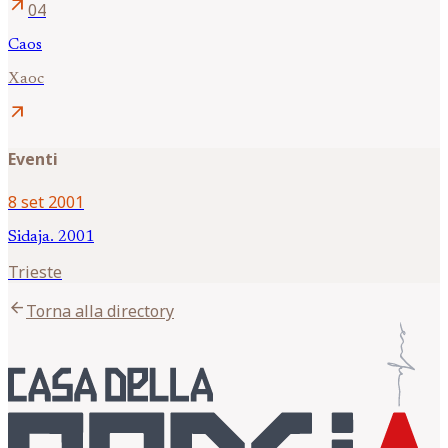
arrow_outward
04
Caos
Хaoc
arrow_outward
Eventi
8 set 2001
Sidaja. 2001
Trieste
arrow_back
Torna alla directory