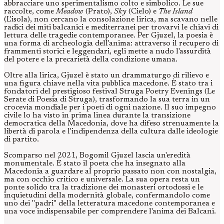
abbracciare uno sperimentalismo colto e simbolico. Le sue
raccolte, come
Meadow
(Prato),
Sky
(Cielo) e
The Island
(L'isola), non cercano la consolazione lirica, ma scavano nelle
radici dei miti balcanici e mediterranei per trovarvi le chiavi di
lettura delle tragedie contemporanee. Per Gjuzel, la poesia è
una forma di archeologia dell'anima: attraverso il recupero di
frammenti storici e leggendari, egli mette a nudo l'assurdità
del potere e la precarietà della condizione umana.
Oltre alla lirica, Gjuzel è stato un drammaturgo di rilievo e
una figura chiave nella vita pubblica macedone. È stato tra i
fondatori del prestigioso festival Struga Poetry Evenings (Le
Serate di Poesia di Struga), trasformando la sua terra in un
crocevia mondiale per i poeti di ogni nazione. Il suo impegno
civile lo ha visto in prima linea durante la transizione
democratica della Macedonia, dove ha difeso strenuamente la
libertà di parola e l'indipendenza della cultura dalle ideologie
di partito.
Scomparso nel 2021, Bogomil Gjuzel lascia un'eredità
monumentale. È stato il poeta che ha insegnato alla
Macedonia a guardare al proprio passato non con nostalgia,
ma con occhio critico e universale. La sua opera resta un
ponte solido tra la tradizione dei monasteri ortodossi e le
inquietudini della modernità globale, confermandolo come
uno dei "padri" della letteratura macedone contemporanea e
una voce indispensabile per comprendere l'anima dei Balcani.