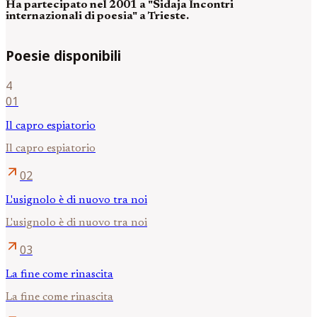
Ha partecipato nel 2001 a "Sidaja Incontri
internazionali di poesia" a Trieste.
Poesie disponibili
4
01
Il capro espiatorio
Il capro espiatorio
arrow_outward
02
L'usignolo è di nuovo tra noi
L'usignolo è di nuovo tra noi
arrow_outward
03
La fine come rinascita
La fine come rinascita