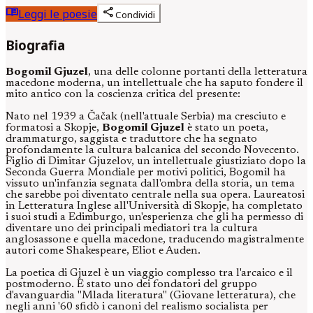
menu_book
share
Leggi le poesie
Condividi
Biografia
Bogomil Gjuzel
, una delle colonne portanti della letteratura
macedone moderna, un intellettuale che ha saputo fondere il
mito antico con la coscienza critica del presente:
Nato nel 1939 a Čačak (nell'attuale Serbia) ma cresciuto e
formatosi a Skopje,
Bogomil Gjuzel
è stato un poeta,
drammaturgo, saggista e traduttore che ha segnato
profondamente la cultura balcanica del secondo Novecento.
Figlio di Dimitar Gjuzelov, un intellettuale giustiziato dopo la
Seconda Guerra Mondiale per motivi politici, Bogomil ha
vissuto un'infanzia segnata dall'ombra della storia, un tema
che sarebbe poi diventato centrale nella sua opera. Laureatosi
in Letteratura Inglese all'Università di Skopje, ha completato
i suoi studi a Edimburgo, un'esperienza che gli ha permesso di
diventare uno dei principali mediatori tra la cultura
anglosassone e quella macedone, traducendo magistralmente
autori come Shakespeare, Eliot e Auden.
La poetica di Gjuzel è un viaggio complesso tra l'arcaico e il
postmoderno. È stato uno dei fondatori del gruppo
d'avanguardia "Mlada literatura" (Giovane letteratura), che
negli anni '60 sfidò i canoni del realismo socialista per