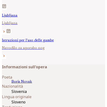
article
Ljubljana
Ljubljana
article
chevron_right
Istruzioni per l'uso delle gambe
Navodilo za uporabo nog
chevron_right
Informazioni sull'opera
Poeta
Boris
Novak
Nazionalità
Slovenia
Lingua originale
Sloveno