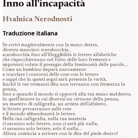
Inno all'incapacità
Hvalnica Nerodnosti
Traduzione italiana
Se scrivi magistralmente con la mano destra,
diventa mancino: scarabocchia,
scarabocchia fino all'illeggibilità le lettere alfabetiche
che rispecchieranno nel folto delle loro frementi e
impotenti volute il presagio della luminosità delle parole...
Come un bambino impara nuovamente
a tracciare i contorni delle cose con le lettere
e sappi che in questi segni sarà presente la verità,
finché le tue tremanti dita non terranno con fermezza la
penna,
fino a quando il mondo si opporrà alla tua mano maldestra.
In quell'istante in cui diverrai un virtuoso della penna,
un maestro di calligrafia, un artista dell'alfabeto,
le lettere prevarranno sulle cose
e il mondo abbandonerà le lettere.
Nella tua calligrafia, nella tua maestria
ci saranno solo lettere, non ci sarà più nulla,
ci saranno solo lettere, solo il nulla...
Allora comincia a scrivere con le dita del piede destro!