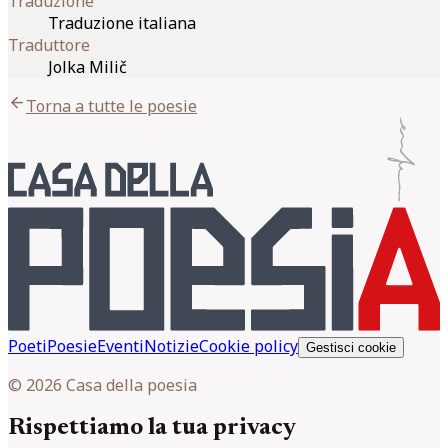
Traduzione
Traduzione italiana
Traduttore
Jolka Milič
arrow_back
Torna a tutte le poesie
Poeti
Poesie
Eventi
Notizie
Cookie policy
Gestisci cookie
© 2026 Casa della poesia
Rispettiamo la tua privacy