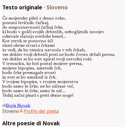
Testo originale
·
Sloveno
Če mojstrsko pišeš z desno roko,
postani levičnik: čačkaj,
do nespoznavnosti čačkaj črke,
ki bodo v gošči svojih drhtečih, nebogljenih zavojev
odsevale slutnjo svetlobe besed...
Kot otrok se ponovno úči
risati obrise stvari s črkami
in vedi, da bo resnica navzoča v teh črkah,
vse dokler tvoji drhteči prsti ne bodo čvrsto držali peresa,
vse dokler se bo svet upiral tvoji nerodni roki.
V trenutku, ko boš postal mojster peresa,
mojster lepopisa, umetnik črk,
bodo črke premagale stvari
in svet se bo umaknil iz črk.
V tvojem lepopisu, v tvojem mojstrstvu
bodo samo še črke, ne bo ničesar več,
bodo samo še črke, samo še nič...
Tedaj začni pisati s prsti desne noge!
di
Boris
Novak
person
Sloveno
Profilo del poeta
Altre poesie di Novak