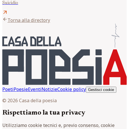
Suicidio
arrow_outward
arrow_back
Torna alla directory
Poeti
Poesie
Eventi
Notizie
Cookie policy
Gestisci cookie
© 2026 Casa della poesia
Rispettiamo la tua privacy
Utilizziamo cookie tecnici e, previo consenso, cookie