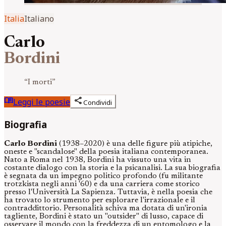
Italia
Italiano
Carlo
Bordini
“
I morti
”
menu_book
share
Leggi le poesie
Condividi
Biografia
Carlo Bordini
(1938–2020) è una delle figure più atipiche,
oneste e "scandalose" della poesia italiana contemporanea.
Nato a Roma nel 1938, Bordini ha vissuto una vita in
costante dialogo con la storia e la psicanalisi. La sua biografia
è segnata da un impegno politico profondo (fu militante
trotzkista negli anni '60) e da una carriera come storico
presso l'Università La Sapienza. Tuttavia, è nella poesia che
ha trovato lo strumento per esplorare l'irrazionale e il
contraddittorio. Personalità schiva ma dotata di un'ironia
tagliente, Bordini è stato un "outsider" di lusso, capace di
osservare il mondo con la freddezza di un entomologo e la