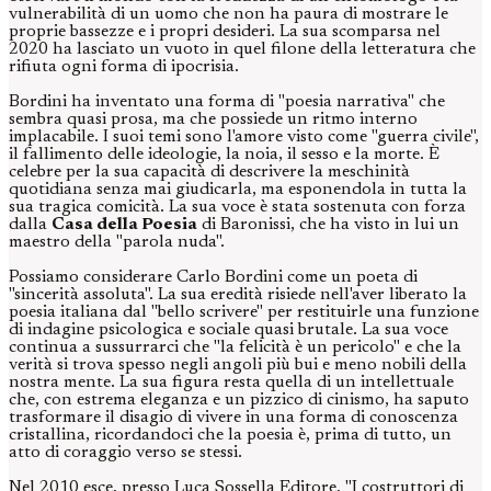
vulnerabilità di un uomo che non ha paura di mostrare le
proprie bassezze e i propri desideri. La sua scomparsa nel
2020 ha lasciato un vuoto in quel filone della letteratura che
rifiuta ogni forma di ipocrisia.
Bordini ha inventato una forma di "poesia narrativa" che
sembra quasi prosa, ma che possiede un ritmo interno
implacabile. I suoi temi sono l'amore visto come "guerra civile",
il fallimento delle ideologie, la noia, il sesso e la morte. È
celebre per la sua capacità di descrivere la meschinità
quotidiana senza mai giudicarla, ma esponendola in tutta la
sua tragica comicità. La sua voce è stata sostenuta con forza
dalla
Casa della Poesia
di Baronissi, che ha visto in lui un
maestro della "parola nuda".
Possiamo considerare Carlo Bordini come un poeta di
"sincerità assoluta". La sua eredità risiede nell'aver liberato la
poesia italiana dal "bello scrivere" per restituirle una funzione
di indagine psicologica e sociale quasi brutale. La sua voce
continua a sussurrarci che "la felicità è un pericolo" e che la
verità si trova spesso negli angoli più bui e meno nobili della
nostra mente. La sua figura resta quella di un intellettuale
che, con estrema eleganza e un pizzico di cinismo, ha saputo
trasformare il disagio di vivere in una forma di conoscenza
cristallina, ricordandoci che la poesia è, prima di tutto, un
atto di coraggio verso se stessi.
Nel 2010 esce, presso Luca Sossella Editore, "I costruttori di