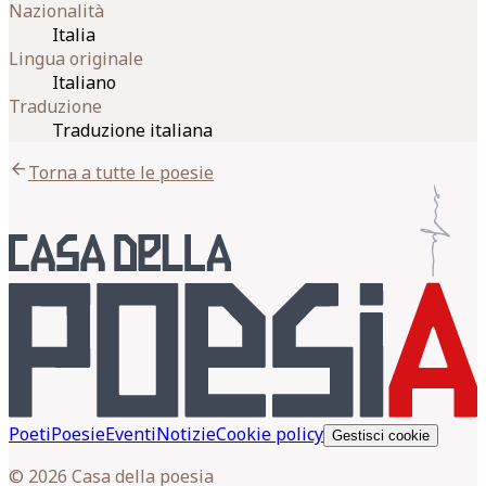
Nazionalità
Italia
Lingua originale
Italiano
Traduzione
Traduzione italiana
arrow_back
Torna a tutte le poesie
Poeti
Poesie
Eventi
Notizie
Cookie policy
Gestisci cookie
© 2026 Casa della poesia