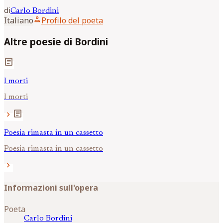
di
Carlo
Bordini
person
Italiano
Profilo del poeta
Altre poesie di Bordini
article
I morti
I morti
article
chevron_right
Poesia rimasta in un cassetto
Poesia rimasta in un cassetto
chevron_right
Informazioni sull'opera
Poeta
Carlo
Bordini