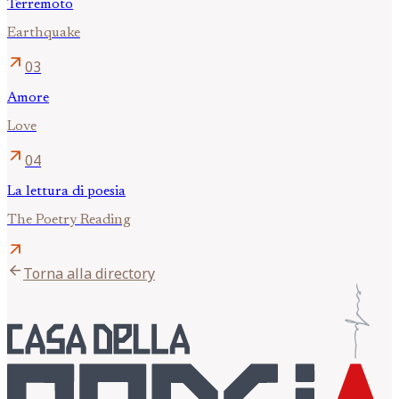
Terremoto
Earthquake
arrow_outward
03
Amore
Love
arrow_outward
04
La lettura di poesia
The Poetry Reading
arrow_outward
arrow_back
Torna alla directory