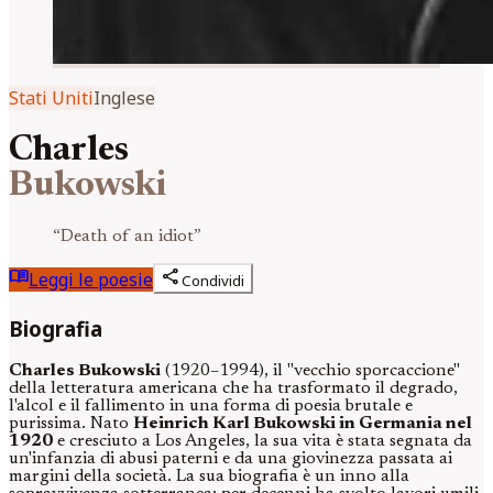
Stati Uniti
Inglese
Charles
Bukowski
“
Death of an idiot
”
menu_book
share
Leggi le poesie
Condividi
Biografia
Charles Bukowski
(1920–1994), il "vecchio sporcaccione"
della letteratura americana che ha trasformato il degrado,
l'alcol e il fallimento in una forma di poesia brutale e
purissima. Nato
Heinrich Karl Bukowski in Germania nel
1920
e cresciuto a Los Angeles, la sua vita è stata segnata da
un'infanzia di abusi paterni e da una giovinezza passata ai
margini della società. La sua biografia è un inno alla