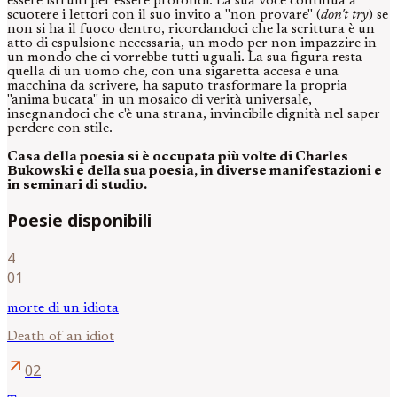
essere istruiti per essere profondi. La sua voce continua a
scuotere i lettori con il suo invito a "non provare" (
don't try
) se
non si ha il fuoco dentro, ricordandoci che la scrittura è un
atto di espulsione necessaria, un modo per non impazzire in
un mondo che ci vorrebbe tutti uguali. La sua figura resta
quella di un uomo che, con una sigaretta accesa e una
macchina da scrivere, ha saputo trasformare la propria
"anima bucata" in un mosaico di verità universale,
insegnandoci che c'è una strana, invincibile dignità nel saper
perdere con stile.
Casa della poesia si è occupata più volte di Charles
Bukowski e della sua poesia, in diverse manifestazioni e
in seminari di studio.
Poesie disponibili
4
01
morte di un idiota
Death of an idiot
arrow_outward
02