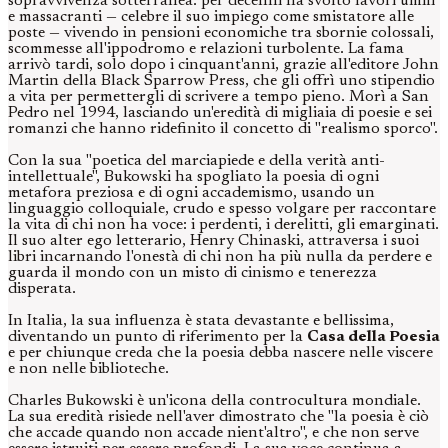
sopravvivenza sotterranea: per decenni ha svolto lavori umili
e massacranti — celebre il suo impiego come smistatore alle
poste — vivendo in pensioni economiche tra sbornie colossali,
scommesse all'ippodromo e relazioni turbolente. La fama
arrivò tardi, solo dopo i cinquant'anni, grazie all'editore John
Martin della Black Sparrow Press, che gli offrì uno stipendio
a vita per permettergli di scrivere a tempo pieno. Morì a San
Pedro nel 1994, lasciando un'eredità di migliaia di poesie e sei
romanzi che hanno ridefinito il concetto di "realismo sporco".
Con la sua "poetica del marciapiede e della verità anti-
intellettuale", Bukowski ha spogliato la poesia di ogni
metafora preziosa e di ogni accademismo, usando un
linguaggio colloquiale, crudo e spesso volgare per raccontare
la vita di chi non ha voce: i perdenti, i derelitti, gli emarginati.
Il suo alter ego letterario, Henry Chinaski, attraversa i suoi
libri incarnando l'onestà di chi non ha più nulla da perdere e
guarda il mondo con un misto di cinismo e tenerezza
disperata.
In Italia, la sua influenza è stata devastante e bellissima,
diventando un punto di riferimento per la
Casa della Poesia
e per chiunque creda che la poesia debba nascere nelle viscere
e non nelle biblioteche.
Charles Bukowski è un'icona della controcultura mondiale.
La sua eredità risiede nell'aver dimostrato che "la poesia è ciò
che accade quando non accade nient'altro", e che non serve