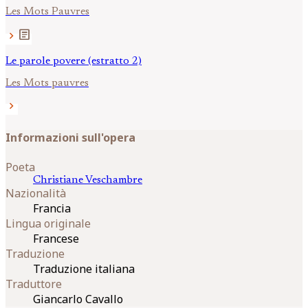
Les Mots Pauvres
article
chevron_right
Le parole povere (estratto 2)
Les Mots pauvres
chevron_right
Informazioni sull'opera
Poeta
Christiane
Veschambre
Nazionalità
Francia
Lingua originale
Francese
Traduzione
Traduzione italiana
Traduttore
Giancarlo Cavallo