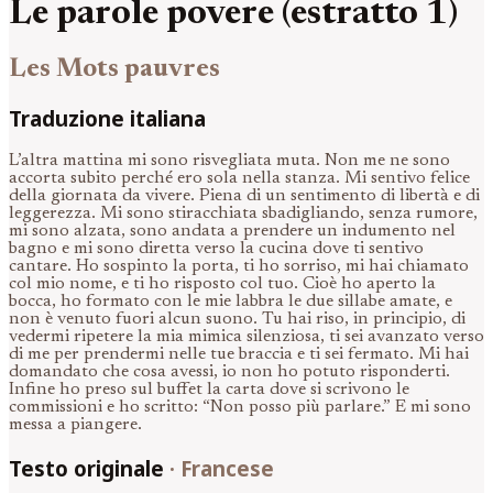
Le parole povere (estratto 1)
Les Mots pauvres
Traduzione italiana
L’altra mattina mi sono risvegliata muta. Non me ne sono
accorta subito perché ero sola nella stanza. Mi sentivo felice
della giornata da vivere. Piena di un sentimento di libertà e di
leggerezza. Mi sono stiracchiata sbadigliando, senza rumore,
mi sono alzata, sono andata a prendere un indumento nel
bagno e mi sono diretta verso la cucina dove ti sentivo
cantare. Ho sospinto la porta, ti ho sorriso, mi hai chiamato
col mio nome, e ti ho risposto col tuo. Cioè ho aperto la
bocca, ho formato con le mie labbra le due sillabe amate, e
non è venuto fuori alcun suono. Tu hai riso, in principio, di
vedermi ripetere la mia mimica silenziosa, ti sei avanzato verso
di me per prendermi nelle tue braccia e ti sei fermato. Mi hai
domandato che cosa avessi, io non ho potuto risponderti.
Infine ho preso sul buffet la carta dove si scrivono le
commissioni e ho scritto: “Non posso più parlare.” E mi sono
messa a piangere.
Testo originale
·
Francese