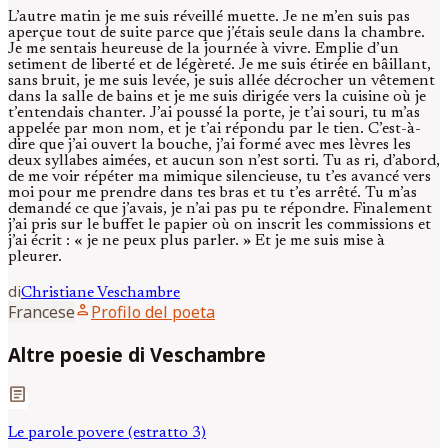
L’autre matin je me suis réveillé muette. Je ne m’en suis pas
aperçue tout de suite parce que j’étais seule dans la chambre.
Je me sentais heureuse de la journée à vivre. Emplie d’un
setiment de liberté et de légèreté. Je me suis étirée en bâillant,
sans bruit, je me suis levée, je suis allée décrocher un vêtement
dans la salle de bains et je me suis dirigée vers la cuisine où je
t’entendais chanter. J’ai poussé la porte, je t’ai souri, tu m’as
appelée par mon nom, et je t’ai répondu par le tien. C’est-à-
dire que j’ai ouvert la bouche, j’ai formé avec mes lèvres les
deux syllabes aimées, et aucun son n’est sorti. Tu as ri, d’abord,
de me voir répéter ma mimique silencieuse, tu t’es avancé vers
moi pour me prendre dans tes bras et tu t’es arrêté. Tu m’as
demandé ce que j’avais, je n’ai pas pu te répondre. Finalement
j’ai pris sur le buffet le papier où on inscrit les commissions et
j’ai écrit : « je ne peux plus parler. » Et je me suis mise à
pleurer.
di
Christiane
Veschambre
person
Francese
Profilo del poeta
Altre poesie di Veschambre
article
Le parole povere (estratto 3)