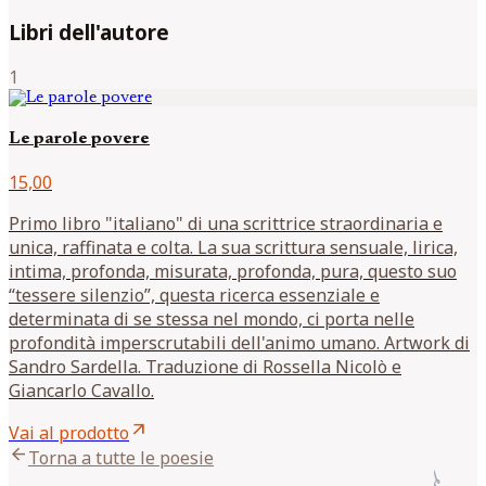
Libri dell'autore
1
Le parole povere
15,00
Primo libro "italiano" di una scrittrice straordinaria e
unica, raffinata e colta. La sua scrittura sensuale, lirica,
intima, profonda, misurata, profonda, pura, questo suo
“tessere silenzio”, questa ricerca essenziale e
determinata di se stessa nel mondo, ci porta nelle
profondità imperscrutabili dell'animo umano. Artwork di
Sandro Sardella. Traduzione di Rossella Nicolò e
Giancarlo Cavallo.
arrow_outward
Vai al prodotto
arrow_back
Torna a tutte le poesie