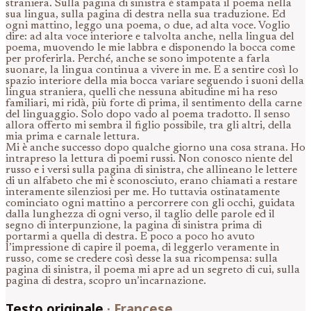
straniera. Sulla pagina di sinistra è stampata il poema nella
sua lingua, sulla pagina di destra nella sua traduzione. Ed
ogni mattino, leggo una poema, o due, ad alta voce. Voglio
dire: ad alta voce interiore e talvolta anche, nella lingua del
poema, muovendo le mie labbra e disponendo la bocca come
per proferirla. Perché, anche se sono impotente a farla
suonare, la lingua continua a vivere in me. E a sentire così lo
spazio interiore della mia bocca variare seguendo i suoni della
lingua straniera, quelli che nessuna abitudine mi ha reso
familiari, mi ridà, più forte di prima, il sentimento della carne
del linguaggio. Solo dopo vado al poema tradotto. Il senso
allora offerto mi sembra il figlio possibile, tra gli altri, della
mia prima e carnale lettura.
Mi è anche successo dopo qualche giorno una cosa strana. Ho
intrapreso la lettura di poemi russi. Non conosco niente del
russo e i versi sulla pagina di sinistra, che allineano le lettere
di un alfabeto che mi è sconosciuto, erano chiamati a restare
interamente silenziosi per me. Ho tuttavia ostinatamente
cominciato ogni mattino a percorrere con gli occhi, guidata
dalla lunghezza di ogni verso, il taglio delle parole ed il
segno di interpunzione, la pagina di sinistra prima di
portarmi a quella di destra. E poco a poco ho avuto
l’impressione di capire il poema, di leggerlo veramente in
russo, come se credere così desse la sua ricompensa: sulla
pagina di sinistra, il poema mi apre ad un segreto di cui, sulla
pagina di destra, scopro un’incarnazione.
Testo originale
·
Francese