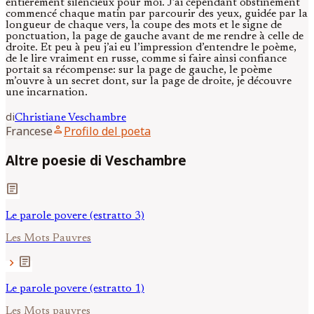
entièrement silencieux pour moi. J’ai cependant obstinément
commencé chaque matin par parcourir des yeux, guidée par la
longueur de chaque vers, la coupe des mots et le signe de
ponctuation, la page de gauche avant de me rendre à celle de
droite. Et peu à peu j’ai eu l’impression d’entendre le poème,
de le lire vraiment en russe, comme si faire ainsi confiance
portait sa récompense: sur la page de gauche, le poème
m’ouvre à un secret dont, sur la page de droite, je découvre
une incarnation.
di
Christiane
Veschambre
person
Francese
Profilo del poeta
Altre poesie di Veschambre
article
Le parole povere (estratto 3)
Les Mots Pauvres
article
chevron_right
Le parole povere (estratto 1)
Les Mots pauvres