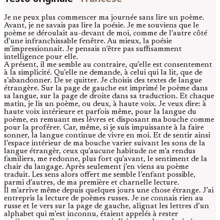
Je ne peux plus commencer ma journée sans lire un poème.
Avant, je ne savais pas lire la poésie. Je me souviens que le
poème se déroulait au-devant de moi, comme de l’autre côté
d’une infranchissable fenêtre. Au mieux, la poésie
m’impressionnait. Je pensais n’être pas suffisamment
intelligence pour elle.
A présent, il me semble au contraire, qu’elle est consentement
à la simplicité. Qu’elle ne demande, à celui qui la lit, que de
s’abandonner. De se quitter. Je choisis des textes de langue
étrangère. Sur la page de gauche est imprimé le poème dans
sa langue, sur la page de droite dans sa traduction. Et chaque
matin, je lis un poème, ou deux, à haute voix. Je veux dire: à
haute voix intérieure et parfois même, pour la langue du
poème, en remuant mes lèvres et disposant ma bouche comme
pour la proférer. Car, même, si je suis impuissante à la faire
sonner, la langue continue de vivre en moi. Et de sentir ainsi
l’espace intérieur de ma bouche varier suivant les sons de la
langue étrangèr, ceux qu’aucune habitude ne m’a rendus
familiers, me redonne, plus fort qu’avant, le sentiment de la
chair du langage. Après seulement j’en viens au poème
traduit. Les sens alors offert me semble l’enfant possible,
parmi d’autres, de ma première et charnelle lecture.
Il m’arrive même depuis quelques jours une chose étrange. J’ai
entrepris la lecture de poèmes russes. Je ne connais rien au
russe et le vers sur la page de gauche, alignat les lettres d’un
alphabet qui m’est inconnu, étaient appelés à rester