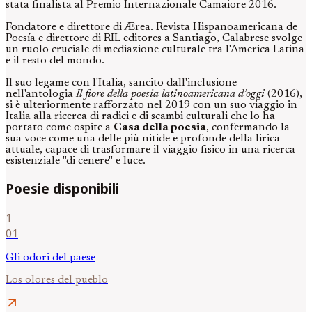
stata finalista al Premio Internazionale Camaiore 2016.
Fondatore e direttore di Ærea. Revista Hispanoamericana de
Poesía e direttore di RIL editores a Santiago, Calabrese svolge
un ruolo cruciale di mediazione culturale tra l'America Latina
e il resto del mondo.
Il suo legame con l'Italia, sancito dall'inclusione
nell'antologia
Il fiore della poesia latinoamericana d’oggi
(2016),
si è ulteriormente rafforzato nel 2019 con un suo viaggio in
Italia alla ricerca di radici e di scambi culturali che lo ha
portato come ospite a
Casa della poesia
, confermando la
sua voce come una delle più nitide e profonde della lirica
attuale, capace di trasformare il viaggio fisico in una ricerca
esistenziale "di cenere" e luce.
Poesie disponibili
1
01
Gli odori del paese
Los olores del pueblo
arrow_outward