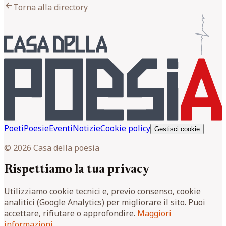
arrow_back
Torna alla directory
Poeti
Poesie
Eventi
Notizie
Cookie policy
Gestisci cookie
© 2026 Casa della poesia
Rispettiamo la tua privacy
Utilizziamo cookie tecnici e, previo consenso, cookie
analitici (Google Analytics) per migliorare il sito. Puoi
accettare, rifiutare o approfondire.
Maggiori
informazioni