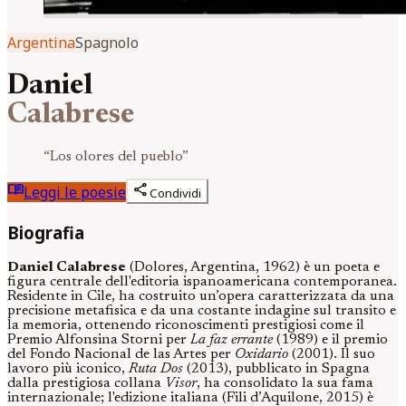
Argentina
Spagnolo
Daniel
Calabrese
“
Los olores del pueblo
”
menu_book
share
Leggi le poesie
Condividi
Biografia
Daniel Calabrese
(Dolores, Argentina, 1962) è un poeta e
figura centrale dell'editoria ispanoamericana contemporanea.
Residente in Cile, ha costruito un’opera caratterizzata da una
precisione metafisica e da una costante indagine sul transito e
la memoria, ottenendo riconoscimenti prestigiosi come il
Premio Alfonsina Storni per
La faz errante
(1989) e il premio
del Fondo Nacional de las Artes per
Oxidario
(2001). Il suo
lavoro più iconico,
Ruta Dos
(2013), pubblicato in Spagna
dalla prestigiosa collana
Visor
, ha consolidato la sua fama
internazionale; l'edizione italiana (Fili d’Aquilone, 2015) è