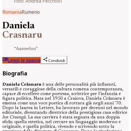
Foto:
Andrea Pecchioli
Romania
Rumeno
Daniela
Crasnaru
“
Austerloo
”
menu_book
share
Leggi le poesie
Condividi
Biografia
Daniela Crăsnaru
è una delle personalità più influenti,
versatili e coraggiose della cultura romena contemporanea,
capace di eccellere come poetessa, scrittrice per l'infanzia e
figura politica. Nata nel 1950 a Craiova, Daniela Crăsnaru è
emersa come una voce poetica di rottura già negli anni '70.
Dopo la laurea in Lettere, ha lavorato per decenni nel mondo
editoriale, diventando direttrice della prestigiosa casa editrice
Ion Creangă
. La sua carriera è stata segnata da una doppia
sfida: quella estetica, nel cercare un linguaggio moderno e
originale, e quella politica, vivendo e scrivendo sotto la