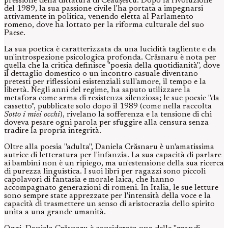
pressione della dittatura di Ceaușescu. Dopo la rivoluzione
del 1989, la sua passione civile l'ha portata a impegnarsi
attivamente in politica, venendo eletta al Parlamento
romeno, dove ha lottato per la riforma culturale del suo
Paese.
La sua poetica è caratterizzata da una lucidità tagliente e da
un'introspezione psicologica profonda. Crăsnaru è nota per
quella che la critica definisce "poesia della quotidianità", dove
il dettaglio domestico o un incontro casuale diventano
pretesti per riflessioni esistenziali sull'amore, il tempo e la
libertà. Negli anni del regime, ha saputo utilizzare la
metafora come arma di resistenza silenziosa; le sue poesie "da
cassetto", pubblicate solo dopo il 1989 (come nella raccolta
Sotto i miei occhi
), rivelano la sofferenza e la tensione di chi
doveva pesare ogni parola per sfuggire alla censura senza
tradire la propria integrità.
Oltre alla poesia "adulta", Daniela Crăsnaru è un'amatissima
autrice di letteratura per l'infanzia. La sua capacità di parlare
ai bambini non è un ripiego, ma un'estensione della sua ricerca
di purezza linguistica. I suoi libri per ragazzi sono piccoli
capolavori di fantasia e morale laica, che hanno
accompagnato generazioni di romeni. In Italia, le sue letture
sono sempre state apprezzate per l'intensità della voce e la
capacità di trasmettere un senso di aristocrazia dello spirito
unita a una grande umanità.