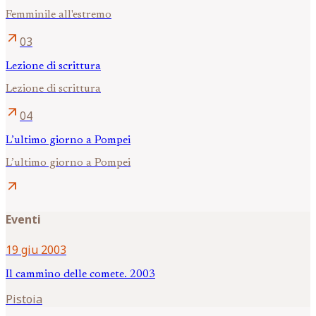
Femminile all'estremo
arrow_outward
03
Lezione di scrittura
Lezione di scrittura
arrow_outward
04
L’ultimo giorno a Pompei
L’ultimo giorno a Pompei
arrow_outward
Eventi
19 giu 2003
Il cammino delle comete. 2003
Pistoia