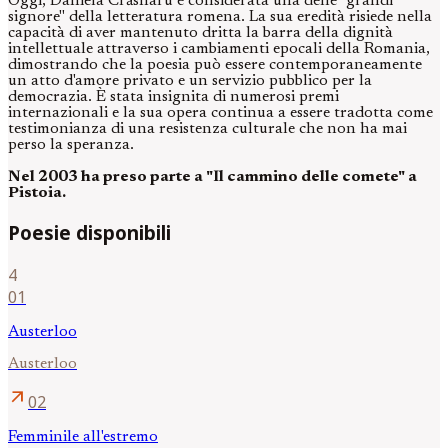
Oggi, Daniela Crăsnaru è considerata una delle "grandi
signore" della letteratura romena. La sua eredità risiede nella
capacità di aver mantenuto dritta la barra della dignità
intellettuale attraverso i cambiamenti epocali della Romania,
dimostrando che la poesia può essere contemporaneamente
un atto d'amore privato e un servizio pubblico per la
democrazia. È stata insignita di numerosi premi
internazionali e la sua opera continua a essere tradotta come
testimonianza di una resistenza culturale che non ha mai
perso la speranza.
Nel 2003 ha preso parte a "Il cammino delle comete" a
Pistoia.
Poesie disponibili
4
01
Austerloo
Austerloo
arrow_outward
02
Femminile all'estremo