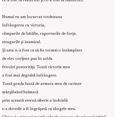
ce-a fost la Waterloo şi ce-a fost la Austerlitz.
Numai eu am încurcat totdeauna
înfrângerea cu victoria,
câmpurile de bătălie, raporturile de forţe,
steagurile şi inamicul.
Şi asta n-a fost ca să fie tocmai o întâmplare
de elev corijent pus în solda
frivolei posterităţi. Toată victoria mea
a fost mai degrabă înfrângere.
Toată prada luată de armata mea de cuvinte
mârşăluind buimacă
prin această eternă siberie a îndoielii
s-a dovedit a fi îngrăşată cu sângele meu.