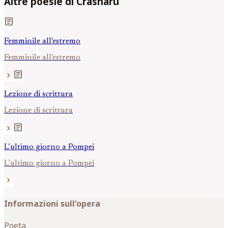
Altre poesie di Crasnaru
article
Femminile all'estremo
Femminile all'estremo
article
chevron_right
Lezione di scrittura
Lezione di scrittura
article
chevron_right
L’ultimo giorno a Pompei
L’ultimo giorno a Pompei
chevron_right
Informazioni sull'opera
Poeta