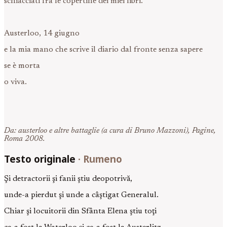
schiacciati fra le copertine dei miei libri.
Austerloo, 14 giugno
e la mia mano che scrive il diario dal fronte senza sapere
se è morta
o viva.
Da: austerloo e altre battaglie (a cura di Bruno Mazzoni), Pagine,
Roma 2008.
Testo originale
·
Rumeno
Şi detractorii şi fanii ştiu deopotrivă,
unde-a pierdut şi unde a câştigat Generalul.
Chiar şi locuitorii din Sfânta Elena ştiu toţi