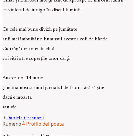
Chiar şi „mirosul morţii atât de aproape de mirosul iubirii
ca violetul de indigo în discul luminii”.
Cu cele mai bune divizii pe jumătate
anii mei îmbuibând humusul acestor coli de hârtie.
Cu trăgătorii mei de elită
striviți între coperțile unor cărți.
Austerloo, 14 iunie
și mâna mea scriind jurnalul de front fără să știe
dacă e moartă
sau vie.
di
Daniela
Crasnaru
person
Rumeno
Profilo del poeta