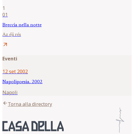
1
01
Breccia nella notte
Az éji rés
arrow_outward
Eventi
12 set 2002
Napolipoesia. 2002
Napoli
arrow_back
Torna alla directory