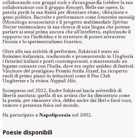
collaborando con gruppi rock e d'avanguardia (celebre la sua
collaborazione con il gruppo
Koncept
). Nelle sue opere, la
parola perde la sua fissità per diventare ritmo, vibrazione e
gesto politico. Raccolte e performance come
Ismeretlen monológ
(Monologo sconosciuto) e il progetto multimediale
Spiritus
Noister
testimoniano la sua ricerca di una lingua che potesse
parlare ai sensi prima ancora che all'intelletto, esplorando il
rapporto tra l'individuo e le strutture di potere attraverso
l'ironia e lo sperimentalismo fonetico.
Oltre alla sua attività di performer, Szkárosi è stato un
finissimo italianista, traducendo e promuovendo in Ungheria
i futuristi italiani e poeti contemporanei, e mantenendo un
legame costante con l'Italia, dove era ospite assiduo di festival.
Vincitore del prestigioso Premio Attila József, ha ricoperto
ruoli di primo piano in istituzioni come il Pen Club
Ungherese e la rivista
Nappali Ház
.
Scomparso nel 2022, Endre Szkárosi lascia un'eredità di
libertà assoluta: quella di un artista che ha dimostrato come
la poesia, per rimanere viva, debba uscire dai libri e farsi voce,
rumore e presenza fisica nel mondo.
Ha partecipato a
Napolipoesia
nel 2002.
Poesie disponibili