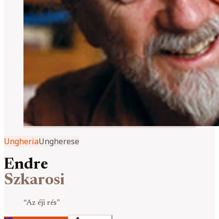
Ungheria
Ungherese
Endre
Szkarosi
“
Az éji rés
”