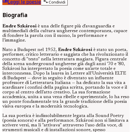
menu_book
share
Leggi le poesie
Condividi
Biografia
Endre Szkárosi
è una delle figure più d'avanguardia e
multimediali della cultura ungherese contemporanea, capace
di fondere la parola con il suono, la performance e
l'immagine.
Nato a Budapest nel 1952,
Endre Szkárosi
è stato un poeta,
performer, critico letterario e saggista che ha rivoluzionato il
concetto di "testo" nella letteratura magiara. Figura centrale
della scena underground ungherese già dagli anni '70 e '80,
Szkárosi ha interpretato la poesia come un'arte totale e
interconnessa. Dopo la laurea in Lettere all'Università ELTE
di Budapest — dove in seguito è diventato un influente
professore di Letteratura Italiana — ha dedicato la sua vita a
scardinare i confini della pagina scritta, portando la voce e il
corpo al centro dell'atto creativo. La sua formazione
accademica, unita a una vena ribelle e sperimentale, lo ha reso
un ponte fondamentale tra la grande tradizione della poesia
visiva europea e la modernità tecnologica.
La sua poetica è indissolubilmente legata alla Sound Poetry
(poesia sonora) e alla performance. Szkárosi non si limitava a
scrivere versi, ma li "attivava" attraverso l'uso della voce, di
strumenti musicali e di installazioni sonore, spesso