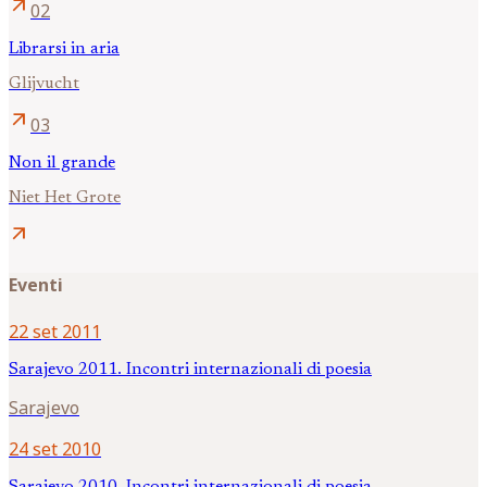
arrow_outward
02
Librarsi in aria
Glijvucht
arrow_outward
03
Non il grande
Niet Het Grote
arrow_outward
Eventi
22 set 2011
Sarajevo 2011. Incontri internazionali di poesia
Sarajevo
24 set 2010