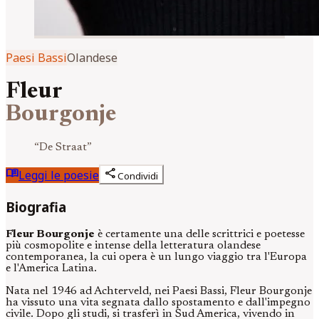
Paesi Bassi
Olandese
Fleur
Bourgonje
“
De Straat
”
menu_book
share
Leggi le poesie
Condividi
Biografia
Fleur Bourgonje
è certamente una delle scrittrici e poetesse
più cosmopolite e intense della letteratura olandese
contemporanea, la cui opera è un lungo viaggio tra l'Europa
e l'America Latina.
Nata nel 1946 ad Achterveld, nei Paesi Bassi, Fleur Bourgonje
ha vissuto una vita segnata dallo spostamento e dall'impegno
civile. Dopo gli studi, si trasferì in Sud America, vivendo in