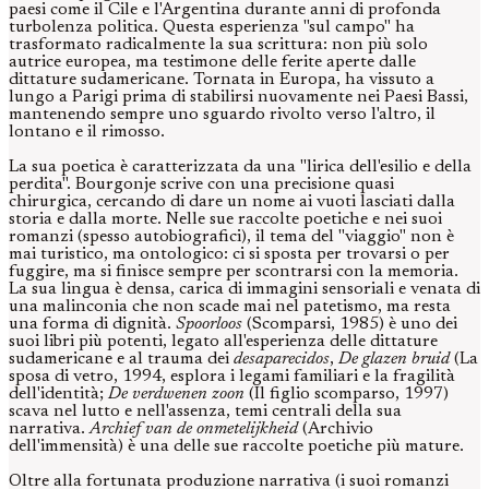
paesi come il Cile e l'Argentina durante anni di profonda
turbolenza politica. Questa esperienza "sul campo" ha
trasformato radicalmente la sua scrittura: non più solo
autrice europea, ma testimone delle ferite aperte dalle
dittature sudamericane. Tornata in Europa, ha vissuto a
lungo a Parigi prima di stabilirsi nuovamente nei Paesi Bassi,
mantenendo sempre uno sguardo rivolto verso l'altro, il
lontano e il rimosso.
La sua poetica è caratterizzata da una "lirica dell'esilio e della
perdita". Bourgonje scrive con una precisione quasi
chirurgica, cercando di dare un nome ai vuoti lasciati dalla
storia e dalla morte. Nelle sue raccolte poetiche e nei suoi
romanzi (spesso autobiografici), il tema del "viaggio" non è
mai turistico, ma ontologico: ci si sposta per trovarsi o per
fuggire, ma si finisce sempre per scontrarsi con la memoria.
La sua lingua è densa, carica di immagini sensoriali e venata di
una malinconia che non scade mai nel patetismo, ma resta
una forma di dignità.
Spoorloos
(Scomparsi, 1985) è uno dei
suoi libri più potenti, legato all'esperienza delle dittature
sudamericane e al trauma dei
desaparecidos
,
De glazen bruid
(La
sposa di vetro, 1994, esplora i legami familiari e la fragilità
dell'identità;
De verdwenen zoon
(Il figlio scomparso, 1997)
scava nel lutto e nell'assenza, temi centrali della sua
narrativa.
Archief van de onmetelijkheid
(Archivio
dell'immensità) è una delle sue raccolte poetiche più mature.
Oltre alla fortunata produzione narrativa (i suoi romanzi