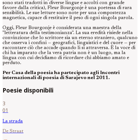
sono stati tradotti in diverse lingue e accolti con grande
favore dalla critica), Fleur Bourgonje è una poetessa di rara
sensibilità. Le sue letture sono note per una compostezza
magnetica, capace di restituire il peso di ogni singola parola.
Oggi, Fleur Bourgonje è considerata una maestra della
"letteratura della testimonianza". La sua eredità risiede nella
convinzione che lo scrittore sia un eterno straniero, qualcuno
che osserva i confini — geografici, linguistici e del cuore — per
raccontare ciò che accade quando li si attraversa. È la voce di
chi ha imparato che la vera patria non è un luogo, ma la
lingua con cui decidiamo di ricordare chi abbiamo amato e
perduto.
Per Casa della poesia ha partecipato agli Incontri
internazionali di poesia di Sarajevo nel 2011.
Poesie disponibili
3
01
La strada
De Straat