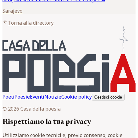
Sarajevo 2010. Incontri internazionali di poesia
Sarajevo
arrow_back
Torna alla directory
Poeti
Poesie
Eventi
Notizie
Cookie policy
Gestisci cookie
© 2026 Casa della poesia
Rispettiamo la tua privacy
Utilizziamo cookie tecnici e, previo consenso, cookie