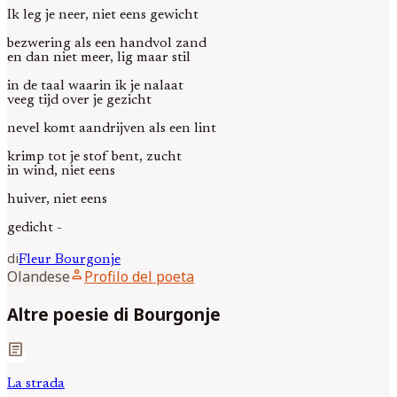
Ik leg je neer, niet eens gewicht
bezwering als een handvol zand
en dan niet meer, lig maar stil
in de taal waarin ik je nalaat
veeg tijd over je gezicht
nevel komt aandrijven als een lint
krimp tot je stof bent, zucht
in wind, niet eens
huiver, niet eens
gedicht -
di
Fleur
Bourgonje
person
Olandese
Profilo del poeta
Altre poesie di Bourgonje
article
La strada