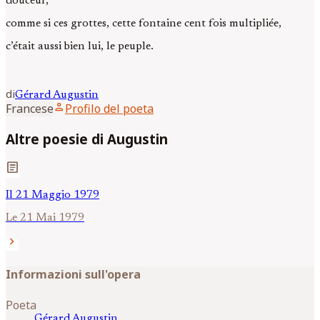
douceur,
comme si ces grottes, cette fontaine cent fois multipliée,
c’était aussi bien lui, le peuple.
di
Gérard
Augustin
person
Francese
Profilo del poeta
Altre poesie di Augustin
article
Il 21 Maggio 1979
Le 21 Mai 1979
chevron_right
Informazioni sull'opera
Poeta
Gérard
Augustin