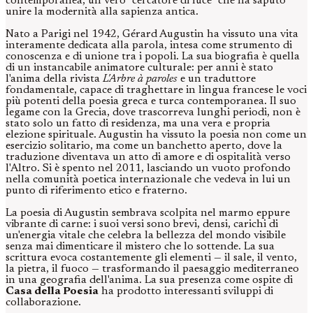
contemporanea, un vero "cercatore di luce" che ha saputo
unire la modernità alla sapienza antica.
Nato a Parigi nel 1942, Gérard Augustin ha vissuto una vita
interamente dedicata alla parola, intesa come strumento di
conoscenza e di unione tra i popoli. La sua biografia è quella
di un instancabile animatore culturale: per anni è stato
l'anima della rivista
L'Arbre à paroles
e un traduttore
fondamentale, capace di traghettare in lingua francese le voci
più potenti della poesia greca e turca contemporanea. Il suo
legame con la Grecia, dove trascorreva lunghi periodi, non è
stato solo un fatto di residenza, ma una vera e propria
elezione spirituale. Augustin ha vissuto la poesia non come un
esercizio solitario, ma come un banchetto aperto, dove la
traduzione diventava un atto di amore e di ospitalità verso
l'Altro. Si è spento nel 2011, lasciando un vuoto profondo
nella comunità poetica internazionale che vedeva in lui un
punto di riferimento etico e fraterno.
La poesia di Augustin sembrava scolpita nel marmo eppure
vibrante di carne: i suoi versi sono brevi, densi, carichi di
un'energia vitale che celebra la bellezza del mondo visibile
senza mai dimenticare il mistero che lo sottende. La sua
scrittura evoca costantemente gli elementi — il sale, il vento,
la pietra, il fuoco — trasformando il paesaggio mediterraneo
in una geografia dell'anima. La sua presenza come ospite di
Casa della Poesia
ha prodotto interessanti sviluppi di
collaborazione.