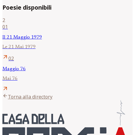
Poesie disponibili
2
01
Il 21 Maggio 1979
Le 21 Mai 1979
arrow_outward
02
Maggio 76
Mai 76
arrow_outward
arrow_back
Torna alla directory