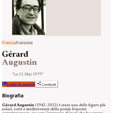
Francia
Francese
Gérard
Augustin
“
Le 21 Mai 1979
”
menu_book
share
Leggi le poesie
Condividi
Biografia
Gérard Augustin
(1942–2012) è stata una delle figure più
solari, colte e mediterranee della poesia francese