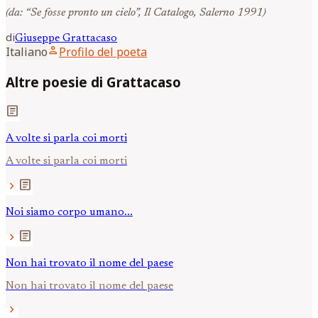
(da: “Se fosse pronto un cielo”, Il Catalogo, Salerno 1991)
di
Giuseppe
Grattacaso
person
Italiano
Profilo del poeta
Altre poesie di Grattacaso
article
A volte si parla coi morti
A volte si parla coi morti
article
chevron_right
Noi siamo corpo umano...
article
chevron_right
Non hai trovato il nome del paese
Non hai trovato il nome del paese
chevron_right