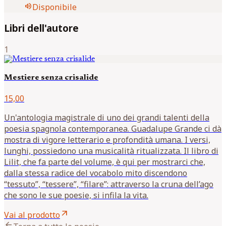
volume_up
Disponibile
Libri dell'autore
1
Mestiere senza crisalide
15,00
Un'antologia magistrale di uno dei grandi talenti della
poesia spagnola contemporanea. Guadalupe Grande ci dà
mostra di vigore letterario e profondità umana. I versi,
lunghi, possiedono una musicalità ritualizzata. Il libro di
Lilit, che fa parte del volume, è qui per mostrarci che,
dalla stessa radice del vocabolo mito discendono
“tessuto”, “tessere”, “filare”: attraverso la cruna dell’ago
che sono le sue poesie, si infila la vita.
arrow_outward
Vai al prodotto
arrow_back