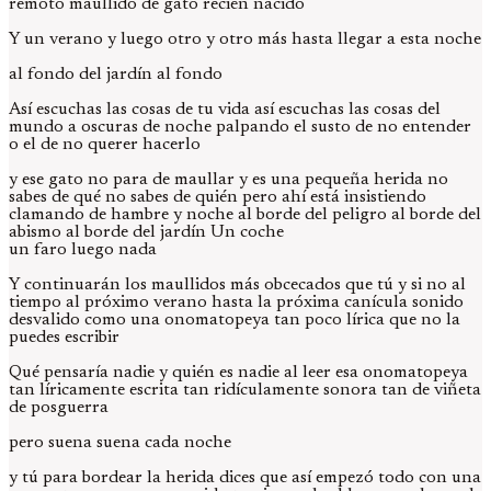
remoto maullido de gato recién nacido
Y un verano y luego otro y otro más hasta llegar a esta noche
al fondo del jardín al fondo
Así escuchas las cosas de tu vida así escuchas las cosas del
mundo a oscuras de noche palpando el susto de no entender
o el de no querer hacerlo
y ese gato no para de maullar y es una pequeña herida no
sabes de qué no sabes de quién pero ahí está insistiendo
clamando de hambre y noche al borde del peligro al borde del
abismo al borde del jardín Un coche
un faro luego nada
Y continuarán los maullidos más obcecados que tú y si no al
tiempo al próximo verano hasta la próxima canícula sonido
desvalido como una onomatopeya tan poco lírica que no la
puedes escribir
Qué pensaría nadie y quién es nadie al leer esa onomatopeya
tan líricamente escrita tan ridículamente sonora tan de viñeta
de posguerra
pero suena suena cada noche
y tú para bordear la herida dices que así empezó todo con una