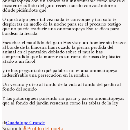
onomatopeya con un sonido tan innombrable como ahora el
insistente aullido del gato recién nacido convocándote a
dónde pidiéndote qué
O quizá algo peor tal vez nada te convoque y tan solo te
despiertas en medio de la noche para ser el precario testigo
que no puede traducir una onomatopeya Eso te dices para
bordear la herida
Escuchas el maullido del gato Has visto un hombre sin brazos
al borde de la limosna has rozado la pierna perdida del
animal en el pantalón doblado sobre el muslo has
comprendido que la muerte es un ramo de rosas de plástico
atado a un farol
y te has preguntado qué palabra no es una onomatopeya
indescifrable una persecución en la sombra
Un verano y otro al fondo de la vida al fondo del jardín al
fondo del sonido
Y las gatas siguen pariendo sin parar y paren onomatopeyas
que al fondo del jardín resuenan como las tablas de la ley
di
Guadalupe
Grande
person
Spagnolo
Profilo del poeta