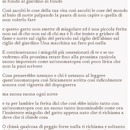
in fondo al giardino in fondo
Così ascolti le cose della tua vita così ascolti le cose del mondo
al buio di notte palpando la paura di non capire o quella di
non volerlo fare
e questo gatto non smette di miagolare ed è una piccola ferita
non sai di che non sai di chi ma è lì che insiste a gridare di
fame e notte sul ciglio del pericolo sul ciglio dell’abisso sul
ciglio del giardino Una macchina un faro poi nulla
E continueranno i miagolii più ossessionati di te e se no
vedremo alla prossima estate fino alla prossima canicola
suono impotente come un’onomatopea così poco lirica che
non la puoi scrivere
Cosa penserebbe nessuno e chi è nessuno al leggere
quest’onomatopea così liricamente scritta così ridicolmente
sonora così vignetta del dopoguerra
ma suona suona ogni notte
e tu per lambire la ferita dici che così ebbe inizio tutto con
un’onomatopea con un suono tanto innominabile come ora
l’insistente miagolio del gatto appena nato che ti richiama a
dove che ti chiede cosa
O chissà qualcosa di peggio forse nulla ti richiama e soltanto