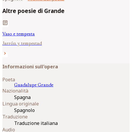
Altre poesie di Grande
article
Vaso e tempesta
Jarrón y tempestad
chevron_right
Informazioni sull'opera
Poeta
Guadalupe
Grande
Nazionalità
Spagna
Lingua originale
Spagnolo
Traduzione
Traduzione italiana
Audio