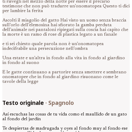
ti risvegli nel mezzo della notte per essere il precario
testimone che non può tradurre un’onomatopea Questo ti dici
per lambire la ferita
Ascolti il miagolio del gatto Hai visto un uomo senza braccia
sull’orlo dell’elemosina hai sfiorato la gamba perduta
dell’animale nei pantaloni ripiegati sulla coscia hai capito che
la morte è un ramo di rose di plastica legato a un fanale
e ti sei chiesto quale parola non è un’onomatopea
indecifrabile una persecuzione nell’ombra
Una estate e un’altra in fondo alla vita in fondo al giardino
in fondo al suono
E le gatte continuano a partorire senza smettere e sembrano
onomatopee che in fondo al giardino risuonano come le
tavole della legge
Testo originale
·
Spagnolo
Así escuchas las cosas de tu vida como el maullido de un gato
al fondo del jardín
Te despiertas de madrugada y oyes al fondo muy al fondo ese