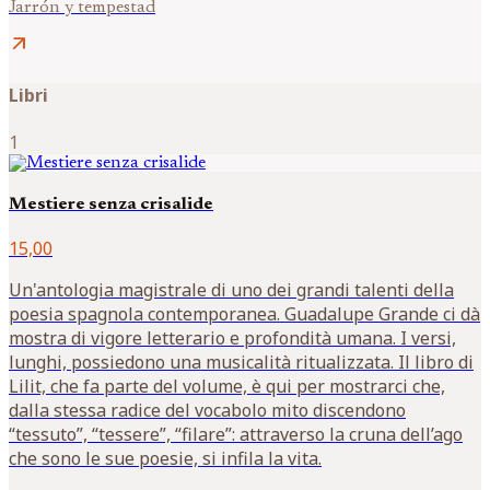
Jarrón y tempestad
arrow_outward
Libri
1
Mestiere senza crisalide
15,00
Un'antologia magistrale di uno dei grandi talenti della
poesia spagnola contemporanea. Guadalupe Grande ci dà
mostra di vigore letterario e profondità umana. I versi,
lunghi, possiedono una musicalità ritualizzata. Il libro di
Lilit, che fa parte del volume, è qui per mostrarci che,
dalla stessa radice del vocabolo mito discendono
“tessuto”, “tessere”, “filare”: attraverso la cruna dell’ago
che sono le sue poesie, si infila la vita.