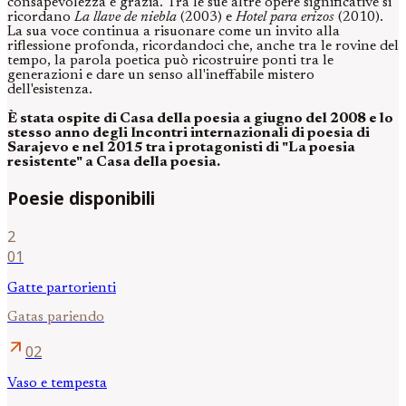
consapevolezza e grazia. Tra le sue altre opere significative si
ricordano
La llave de niebla
(2003) e
Hotel para erizos
(2010).
La sua voce continua a risuonare come un invito alla
riflessione profonda, ricordandoci che, anche tra le rovine del
tempo, la parola poetica può ricostruire ponti tra le
generazioni e dare un senso all'ineffabile mistero
dell'esistenza.
È stata ospite di Casa della poesia a giugno del 2008 e lo
stesso anno degli Incontri internazionali di poesia di
Sarajevo e nel 2015 tra i protagonisti di "La poesia
resistente" a Casa della poesia.
Poesie disponibili
2
01
Gatte partorienti
Gatas pariendo
arrow_outward
02
Vaso e tempesta