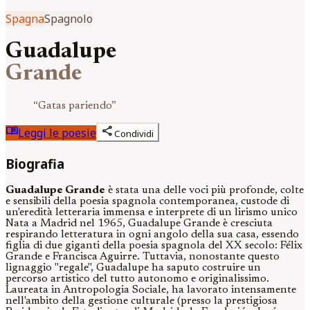
Spagna
Spagnolo
Guadalupe
Grande
“
Gatas pariendo
”
menu_book
share
Leggi le poesie
Condividi
Biografia
Guadalupe Grande
è stata una delle voci più profonde, colte
e sensibili della poesia spagnola contemporanea, custode di
un'eredità letteraria immensa e interprete di un lirismo unico
Nata a Madrid nel 1965, Guadalupe Grande è cresciuta
respirando letteratura in ogni angolo della sua casa, essendo
figlia di due giganti della poesia spagnola del XX secolo: Félix
Grande e Francisca Aguirre. Tuttavia, nonostante questo
lignaggio "regale", Guadalupe ha saputo costruire un
percorso artistico del tutto autonomo e originalissimo.
Laureata in Antropologia Sociale, ha lavorato intensamente
nell'ambito della gestione culturale (presso la prestigiosa