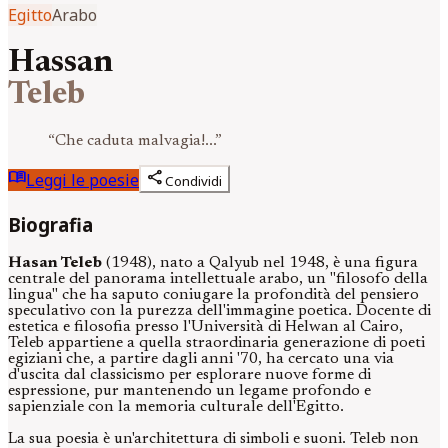
Egitto
Arabo
Hassan
Teleb
“
Che caduta malvagia!...
”
menu_book
share
Leggi le poesie
Condividi
Biografia
Hasan Teleb
(1948), nato a Qalyub nel 1948, è una figura
centrale del panorama intellettuale arabo, un "filosofo della
lingua" che ha saputo coniugare la profondità del pensiero
speculativo con la purezza dell'immagine poetica. Docente di
estetica e filosofia presso l'Università di Helwan al Cairo,
Teleb appartiene a quella straordinaria generazione di poeti
egiziani che, a partire dagli anni '70, ha cercato una via
d'uscita dal classicismo per esplorare nuove forme di
espressione, pur mantenendo un legame profondo e
sapienziale con la memoria culturale dell'Egitto.
La sua poesia è un'architettura di simboli e suoni. Teleb non