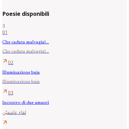
Poesie disponibili
3
01
Che caduta malvagia!...
Che caduta malvagia!...
arrow_outward
02
Illuminazione buia
Illuminazione buia
arrow_outward
03
Incontro di due amanti
لقاء عاشقيْن
arrow_outward