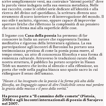
scrive semplicemente versi, ma costruisce "sistemi poetici" dove
la parola viene indagata nella sua essenza metafisica. Nelle
sue raccolte, come le celebri serie dedicate all'identità e alla
ricerca del divino nel quotidiano, la scrittura diventa uno
strumento di scavo interiore e di interrogazione del mondo. Il
suo stile è asciutto, rigoroso, eppure capace di improvvise
aperture liriche che riflettono la complessità di un pensiero
che non si ferma mai alla superficie delle cose.
Il legame con
Casa della poesia
ha permesso di far
conoscere in Italia un autore che rappresenta l'anima
meditativa e rigorosa della letteratura egiziana. La sua
partecipazione agli incontri di Baronissi ha portato una
testimonianza preziosa di come la poesia possa essere, al
tempo stesso, un atto di conoscenza filosofica e una forma di
resistenza culturale. Attraverso le traduzioni curate dalla
nostra struttura, il pubblico ha potuto scoprire in Hasan
Teleb un maestro che invita al silenzio e alla riflessione, un
poeta che vede nella pagina bianca uno spazio sacro in cui
ridisegnare il senso dell'umano.
"Hasan ci ha insegnato che la poesia è la forma più alta della
filosofia, un linguaggio capace di dire l'indicibile senza mai perdere
la grazia della musica e il peso della verità."
Ha preso parte a "Il cammino delle comete" (Pistoia,
2004) e agli Incontri internazionali di poesia di Sarajevo
nel 2007.