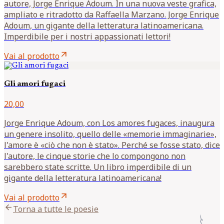
autore, Jorge Enrique Adoum. In una nuova veste grafica,
ampliato e ritradotto da Raffaella Marzano. Jorge Enrique
Adoum, un gigante della letteratura latinoamericana.
Imperdibile per i nostri appassionati lettori!
arrow_outward
Vai al prodotto
Gli amori fugaci
20,00
Jorge Enrique Adoum, con Los amores fugaces, inaugura
un genere insolito, quello delle «memorie immaginarie»,
l'amore è «ciò che non è stato». Perché se fosse stato, dice
l'autore, le cinque storie che lo compongono non
sarebbero state scritte. Un libro imperdibile di un
gigante della letteratura latinoamericana!
arrow_outward
Vai al prodotto
arrow_back
Torna a tutte le poesie