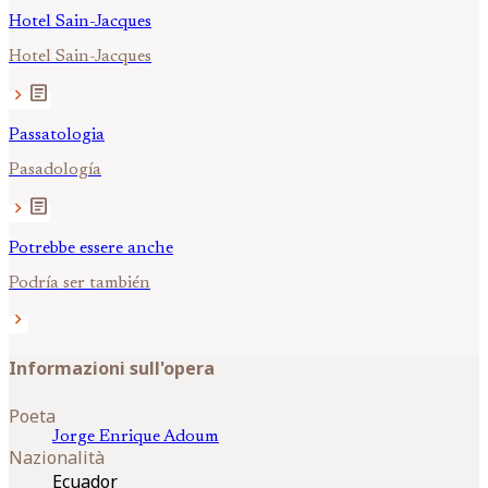
Hotel Sain-Jacques
Hotel Sain-Jacques
article
chevron_right
Passatologia
Pasadología
article
chevron_right
Potrebbe essere anche
Podría ser también
chevron_right
Informazioni sull'opera
Poeta
Jorge Enrique
Adoum
Nazionalità
Ecuador