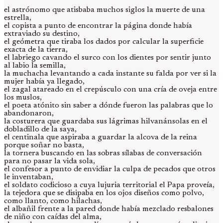
el astrónomo que atisbaba muchos siglos la muerte de una
estrella,
el copista a punto de encontrar la página donde había
extraviado su destino,
el geómetra que tiraba los dados por calcular la superficie
exacta de la tierra,
el labriego cavando el surco con los dientes por sentir junto
al labio la semilla,
la muchacha levantando a cada instante su falda por ver si la
mujer había ya llegado,
el zagal atareado en el crepúsculo con una cría de oveja entre
los muslos,
el poeta atónito sin saber a dónde fueron las palabras que lo
abandonaron,
la costurera que guardaba sus lágrimas hilvanánsolas en el
dobladillo de la saya,
el centinala que aspiraba a guardar la alcova de la reina
porque soñar no basta,
la tornera buscando en las sobras sílabas de conversación
para no pasar la vida sola,
el confesor a punto de envidiar la culpa de pecados que otros
le inventaban,
el soldato codicioso a cuya lujuria territorial el Papa proveía,
la tejedora que se disipaba en los ojos diseños como polvo,
como llanto, como hilachas,
el albañil frente a la pared donde había mezclado resbalones
de niño con caídas del alma,