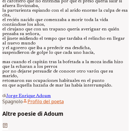
el carcelero que no entendía por qué el preso quería salir si
afuera lloviznaba,
la parturienta espiando con el al arido enorme la culpa de esa
cita,
el recién nacido que comenzaba a morir toda la vida
contándose los años,
el cirujano que con un trapano quería averiguar en quién
pensaba su señora,
el jinete midiendo el tempo que tardaba el relincho en llegar
al nuevo mundo
y el agorero que iba a predecir esa desdicha,
suspendieron de golpe lo que cada uno hacía,
mas cuando el capitán tras la bofetada a la moza india hizo
que la echaran a los perros
por no dejarse persuadir de conocer otro varón que su
marido,
retomaron sus ocupaciones habituales en el punto
en que aquella hazaña de mar las había interrumpido.
di
Jorge Enrique
Adoum
person
Spagnolo
Profilo del poeta
Altre poesie di Adoum
article