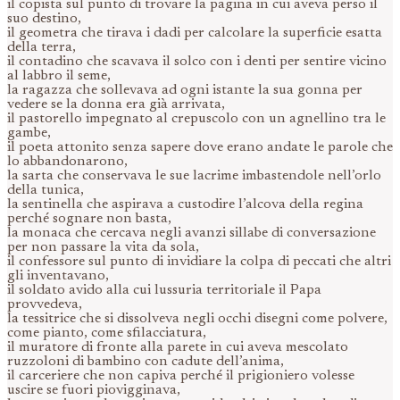
il copista sul punto di trovare la pagina in cui aveva perso il
suo destino,
il geometra che tirava i dadi per calcolare la superficie esatta
della terra,
il contadino che scavava il solco con i denti per sentire vicino
al labbro il seme,
la ragazza che sollevava ad ogni istante la sua gonna per
vedere se la donna era già arrivata,
il pastorello impegnato al crepuscolo con un agnellino tra le
gambe,
il poeta attonito senza sapere dove erano andate le parole che
lo abbandonarono,
la sarta che conservava le sue lacrime imbastendole nell’orlo
della tunica,
la sentinella che aspirava a custodire l’alcova della regina
perché sognare non basta,
la monaca che cercava negli avanzi sillabe di conversazione
per non passare la vita da sola,
il confessore sul punto di invidiare la colpa di peccati che altri
gli inventavano,
il soldato avido alla cui lussuria territoriale il Papa
provvedeva,
la tessitrice che si dissolveva negli occhi disegni come polvere,
come pianto, come sfilacciatura,
il muratore di fronte alla parete in cui aveva mescolato
ruzzoloni di bambino con cadute dell’anima,
il carceriere che non capiva perché il prigioniero volesse
uscire se fuori piovigginava,