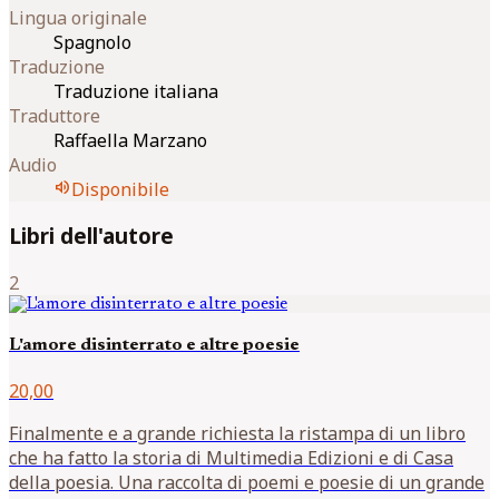
Lingua originale
Spagnolo
Traduzione
Traduzione italiana
Traduttore
Raffaella Marzano
Audio
volume_up
Disponibile
Libri dell'autore
2
L'amore disinterrato e altre poesie
20,00
Finalmente e a grande richiesta la ristampa di un libro
che ha fatto la storia di Multimedia Edizioni e di Casa
della poesia. Una raccolta di poemi e poesie di un grande