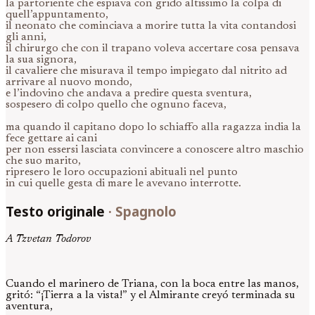
la partoriente che espiava con grido altissimo la colpa di
quell’appuntamento,
il neonato che cominciava a morire tutta la vita contandosi
gli anni,
il chirurgo che con il trapano voleva accertare cosa pensava
la sua signora,
il cavaliere che misurava il tempo impiegato dal nitrito ad
arrivare al nuovo mondo,
e l’indovino che andava a predire questa sventura,
sospesero di colpo quello che ognuno faceva,
ma quando il capitano dopo lo schiaffo alla ragazza india la
fece gettare ai cani
per non essersi lasciata convincere a conoscere altro maschio
che suo marito,
ripresero le loro occupazioni abituali nel punto
in cui quelle gesta di mare le avevano interrotte.
Testo originale
·
Spagnolo
A Tzvetan Todorov
Cuando el marinero de Triana, con la boca entre las manos,
gritó: “¡Tierra a la vista!” y el Almirante creyó terminada su
aventura,