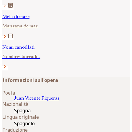
article
chevron_right
Mela di mare
Manzana de mar
article
chevron_right
Nomi cancellati
Nombres borrados
chevron_right
Informazioni sull'opera
Poeta
Juan Vicente
Piqueras
Nazionalità
Spagna
Lingua originale
Spagnolo
Traduzione