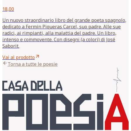
18,00
Un nuovo straordinario libro del grande poeta spagnolo,
dedicato a Fermin Piqueras Carcel, suo padre. Alle sue
radici, ai rimpianti, alla malattia del padre. Un libro,
intenso e commovente. Con disegni (a colori) di José
Saborit.
arrow_outward
Vai al prodotto
arrow_back
Torna a tutte le poesie