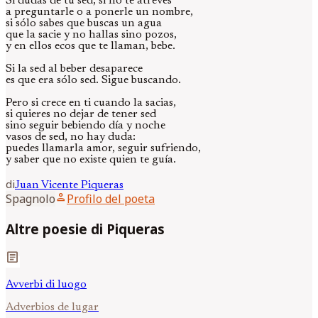
Si dudas de tu sed, si no te atreves
a preguntarle o a ponerle un nombre,
si sólo sabes que buscas un agua
que la sacie y no hallas sino pozos,
y en ellos ecos que te llaman, bebe.
Si la sed al beber desaparece
es que era sólo sed. Sigue buscando.
Pero si crece en ti cuando la sacias,
si quieres no dejar de tener sed
sino seguir bebiendo día y noche
vasos de sed, no hay duda:
puedes llamarla amor, seguir sufriendo,
y saber que no existe quien te guía.
di
Juan Vicente
Piqueras
person
Spagnolo
Profilo del poeta
Altre poesie di Piqueras
article
Avverbi di luogo
Adverbios de lugar