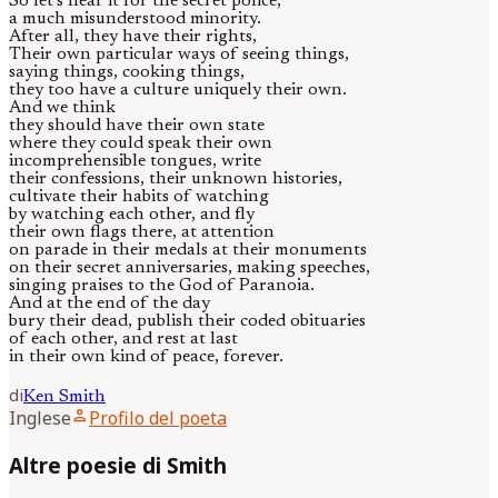
So let’s hear it for the secret police,
a much misunderstood minority.
After all, they have their rights,
Their own particular ways of seeing things,
saying things, cooking things,
they too have a culture uniquely their own.
And we think
they should have their own state
where they could speak their own
incomprehensible tongues, write
their confessions, their unknown histories,
cultivate their habits of watching
by watching each other, and fly
their own flags there, at attention
on parade in their medals at their monuments
on their secret anniversaries, making speeches,
singing praises to the God of Paranoia.
And at the end of the day
bury their dead, publish their coded obituaries
of each other, and rest at last
in their own kind of peace, forever.
di
Ken
Smith
person
Inglese
Profilo del poeta
Altre poesie di Smith