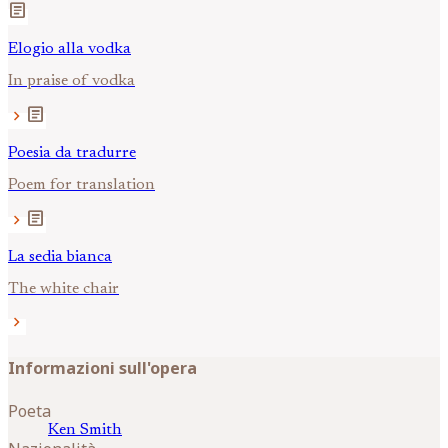
article
Elogio alla vodka
In praise of vodka
article
chevron_right
Poesia da tradurre
Poem for translation
article
chevron_right
La sedia bianca
The white chair
chevron_right
Informazioni sull'opera
Poeta
Ken
Smith