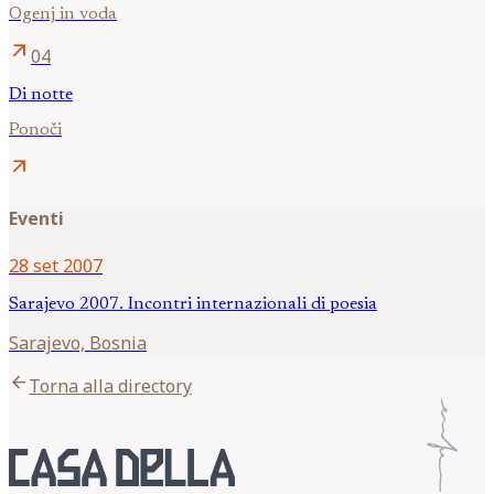
Ogenj in voda
arrow_outward
04
Di notte
Ponoči
arrow_outward
Eventi
28 set 2007
Sarajevo 2007. Incontri internazionali di poesia
Sarajevo, Bosnia
arrow_back
Torna alla directory