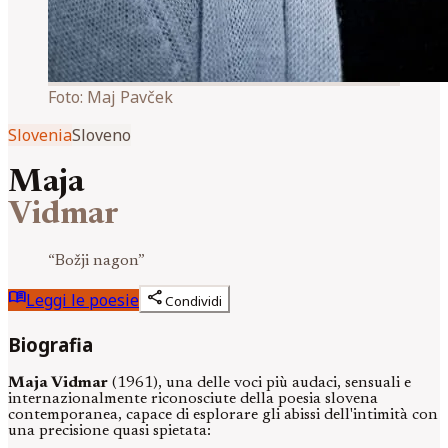
Foto:
Maj Pavček
Slovenia
Sloveno
Maja
Vidmar
“
Božji nagon
”
menu_book
share
Leggi le poesie
Condividi
Biografia
Maja Vidmar
(1961), una delle voci più audaci, sensuali e
internazionalmente riconosciute della poesia slovena
contemporanea, capace di esplorare gli abissi dell'intimità con
una precisione quasi spietata: