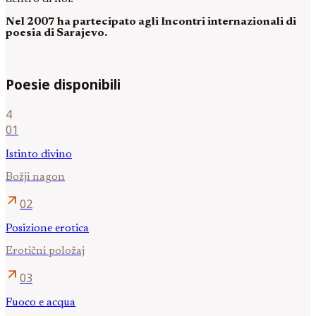
Nel 2007 ha partecipato agli Incontri internazionali di
poesia di Sarajevo.
Poesie disponibili
4
01
Istinto divino
Božji nagon
arrow_outward
02
Posizione erotica
Erotični položaj
arrow_outward
03
Fuoco e acqua