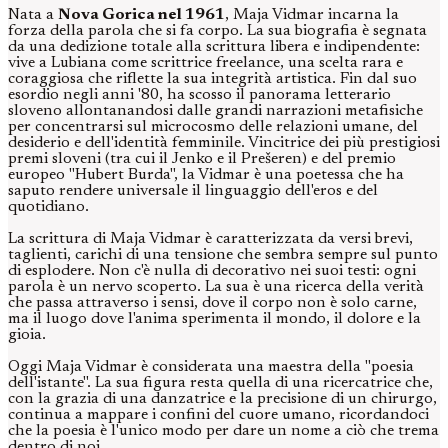
Nata a
Nova Gorica nel 1961
, Maja Vidmar incarna la
forza della parola che si fa corpo. La sua biografia è segnata
da una dedizione totale alla scrittura libera e indipendente:
vive a Lubiana come scrittrice freelance, una scelta rara e
coraggiosa che riflette la sua integrità artistica. Fin dal suo
esordio negli anni '80, ha scosso il panorama letterario
sloveno allontanandosi dalle grandi narrazioni metafisiche
per concentrarsi sul microcosmo delle relazioni umane, del
desiderio e dell'identità femminile. Vincitrice dei più prestigiosi
premi sloveni (tra cui il Jenko e il Prešeren) e del premio
europeo "Hubert Burda", la Vidmar è una poetessa che ha
saputo rendere universale il linguaggio dell'eros e del
quotidiano.
La scrittura di Maja Vidmar è caratterizzata da versi brevi,
taglienti, carichi di una tensione che sembra sempre sul punto
di esplodere. Non c'è nulla di decorativo nei suoi testi: ogni
parola è un nervo scoperto. La sua è una ricerca della verità
che passa attraverso i sensi, dove il corpo non è solo carne,
ma il luogo dove l'anima sperimenta il mondo, il dolore e la
gioia.
Oggi Maja Vidmar è considerata una maestra della "poesia
dell'istante". La sua figura resta quella di una ricercatrice che,
con la grazia di una danzatrice e la precisione di un chirurgo,
continua a mappare i confini del cuore umano, ricordandoci
che la poesia è l'unico modo per dare un nome a ciò che trema
dentro di noi.