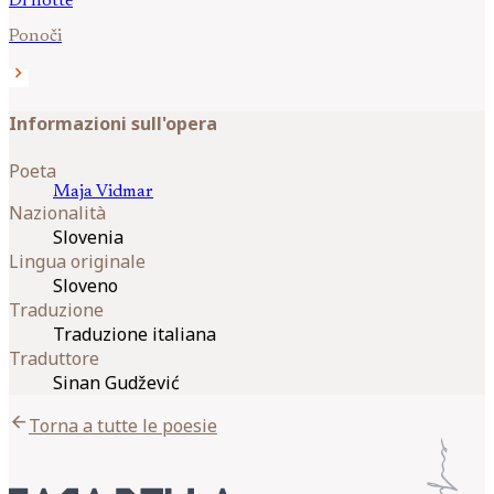
Di notte
Ponoči
chevron_right
Informazioni sull'opera
Poeta
Maja
Vidmar
Nazionalità
Slovenia
Lingua originale
Sloveno
Traduzione
Traduzione italiana
Traduttore
Sinan Gudžević
arrow_back
Torna a tutte le poesie