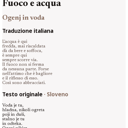
Fuoco e acqua
Ogenj in voda
Traduzione italiana
L'acqua è qui
fredda, mai riscaldata
dà da bere e soffoca,
è sempre qui
sempre scorre via.
Il fuoco non si ferma
da nessuna parte. Forse
nell'attimo che è bagliore
e il riflesso di esso.
Così sono abbracciati.
Testo originale
·
Sloveno
Voda je tu,
hladna, nikoli ogreta
poji in duši,
stalno je tu
in odteka.