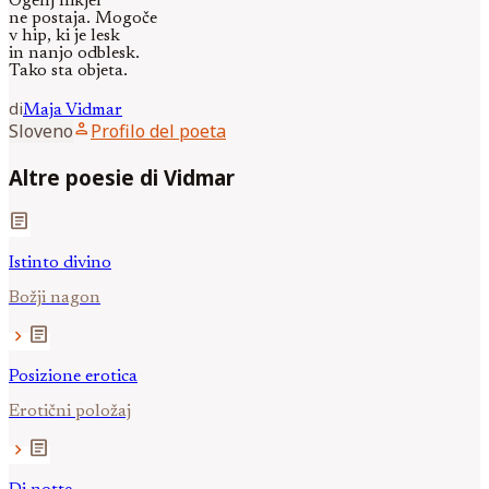
Ogenj nikjer
ne postaja. Mogoče
v hip, ki je lesk
in nanjo odblesk.
Tako sta objeta.
di
Maja
Vidmar
person
Sloveno
Profilo del poeta
Altre poesie di Vidmar
article
Istinto divino
Božji nagon
article
chevron_right
Posizione erotica
Erotični položaj
article
chevron_right