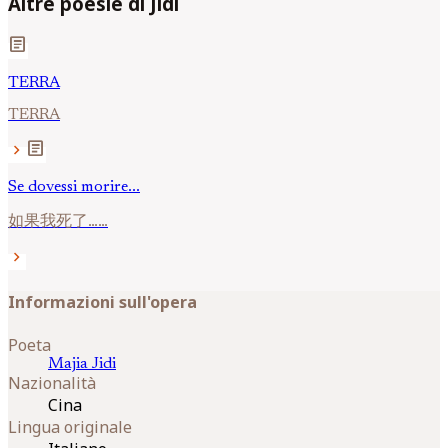
Altre poesie di Jidi
article
TERRA
TERRA
article
chevron_right
Se dovessi morire...
如果我死了……
chevron_right
Informazioni sull'opera
Poeta
Majia
Jidi
Nazionalità
Cina
Lingua originale