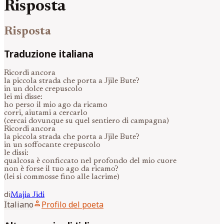
Risposta
Risposta
Traduzione italiana
Ricordi ancora
la piccola strada che porta a Jjile Bute?
in un dolce crepuscolo
lei mi disse:
ho perso il mio ago da ricamo
corri, aiutami a cercarlo
(cercai dovunque su quel sentiero di campagna)
Ricordi ancora
la piccola strada che porta a Jjile Bute?
in un soffocante crepuscolo
le dissi:
qualcosa è conficcato nel profondo del mio cuore
non è forse il tuo ago da ricamo?
(lei si commosse fino alle lacrime)
di
Majia
Jidi
person
Italiano
Profilo del poeta