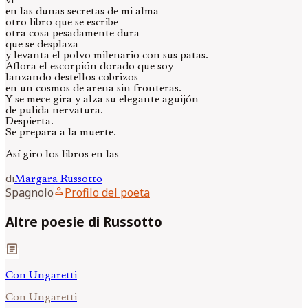
vi
en las dunas secretas de mi alma
otro libro que se escribe
otra cosa pesadamente dura
que se desplaza
y levanta el polvo milenario con sus patas.
Aflora el escorpión dorado que soy
lanzando destellos cobrizos
en un cosmos de arena sin fronteras.
Y se mece gira y alza su elegante aguijón
de pulida nervatura.
Despierta.
Se prepara a la muerte.
Así giro los libros en las
di
Margara
Russotto
person
Spagnolo
Profilo del poeta
Altre poesie di Russotto
article
Con Ungaretti
Con Ungaretti