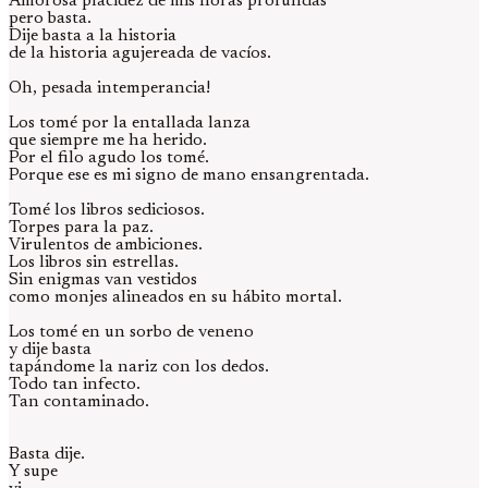
Amorosa placidez de mis horas profundas
pero basta.
Dije basta a la historia
de la historia agujereada de vacíos.
Oh, pesada intemperancia!
Los tomé por la entallada lanza
que siempre me ha herido.
Por el filo agudo los tomé.
Porque ese es mi signo de mano ensangrentada.
Tomé los libros sediciosos.
Torpes para la paz.
Virulentos de ambiciones.
Los libros sin estrellas.
Sin enigmas van vestidos
como monjes alineados en su hábito mortal.
Los tomé en un sorbo de veneno
y dije basta
tapándome la nariz con los dedos.
Todo tan infecto.
Tan contaminado.
Basta dije.
Y supe