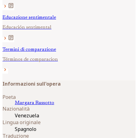
article
chevron_right
Educazione sentimentale
Educación sentimental
article
chevron_right
Termini di comparazione
Términos de comparacion
chevron_right
Informazioni sull'opera
Poeta
Margara
Russotto
Nazionalità
Venezuela
Lingua originale
Spagnolo
Traduzione