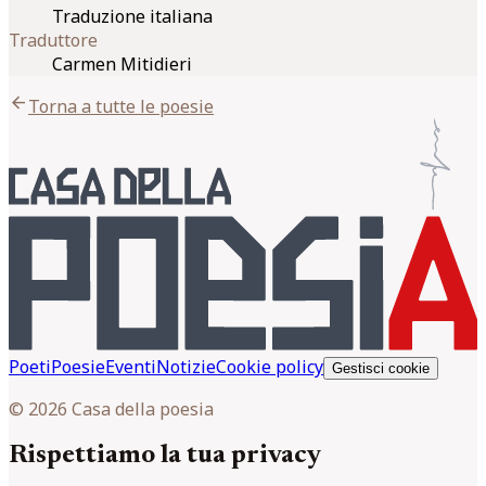
Traduzione italiana
Traduttore
Carmen Mitidieri
arrow_back
Torna a tutte le poesie
Poeti
Poesie
Eventi
Notizie
Cookie policy
Gestisci cookie
© 2026 Casa della poesia
Rispettiamo la tua privacy