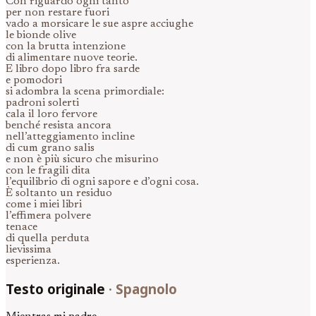
Con riguardo ogni tanto
per non restare fuori
vado a morsicare le sue aspre acciughe
le bionde olive
con la brutta intenzione
di alimentare nuove teorie.
E libro dopo libro fra sarde
e pomodori
si adombra la scena primordiale:
padroni solerti
cala il loro fervore
benché resista ancora
nell’atteggiamento incline
di cum grano salis
e non è più sicuro che misurino
con le fragili dita
l’equilibrio di ogni sapore e d’ogni cosa.
È soltanto un residuo
come i miei libri
l’effimera polvere
tenace
di quella perduta
lievissima
esperienza.
Testo originale
·
Spagnolo