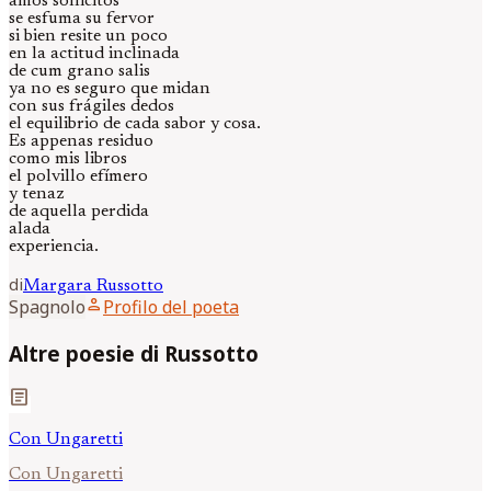
amos sollícitos
se esfuma su fervor
si bien resite un poco
en la actitud inclinada
de cum grano salis
ya no es seguro que midan
con sus frágiles dedos
el equilibrio de cada sabor y cosa.
Es appenas residuo
como mis libros
el polvillo efímero
y tenaz
de aquella perdida
alada
experiencia.
di
Margara
Russotto
person
Spagnolo
Profilo del poeta
Altre poesie di Russotto
article
Con Ungaretti
Con Ungaretti