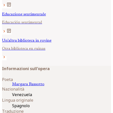
article
chevron_right
Educazione sentimentale
Educación sentimental
article
chevron_right
Un’altra biblioteca in rovine
Otra biblioteca en ruinas
chevron_right
Informazioni sull'opera
Poeta
Margara
Russotto
Nazionalità
Venezuela
Lingua originale
Spagnolo
Traduzione