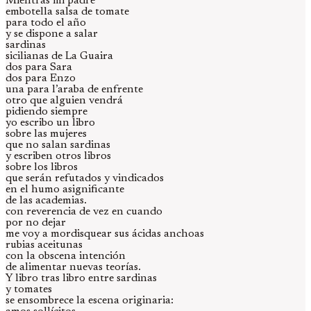
Mientras mi padre
embotella salsa de tomate
para todo el año
y se dispone a salar
sardinas
sicilianas de La Guaira
dos para Sara
dos para Enzo
una para l’araba de enfrente
otro que alguien vendrá
pidiendo siempre
yo escribo un libro
sobre las mujeres
que no salan sardinas
y escriben otros libros
sobre los libros
que serán refutados y vindicados
en el humo asignificante
de las academias.
con reverencia de vez en cuando
por no dejar
me voy a mordisquear sus ácidas anchoas
rubias aceitunas
con la obscena intención
de alimentar nuevas teorías.
Y libro tras libro entre sardinas
y tomates
se ensombrece la escena originaria: