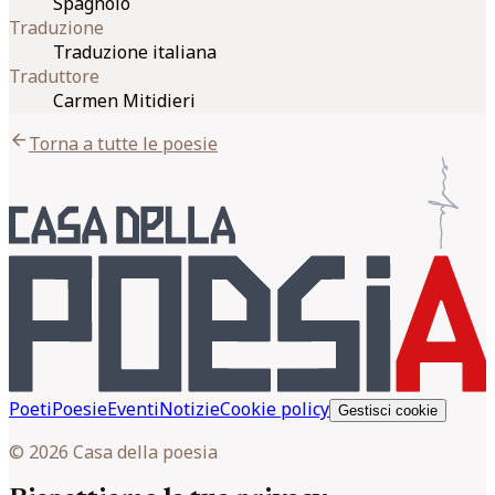
Spagnolo
Traduzione
Traduzione italiana
Traduttore
Carmen Mitidieri
arrow_back
Torna a tutte le poesie
Poeti
Poesie
Eventi
Notizie
Cookie policy
Gestisci cookie
© 2026 Casa della poesia