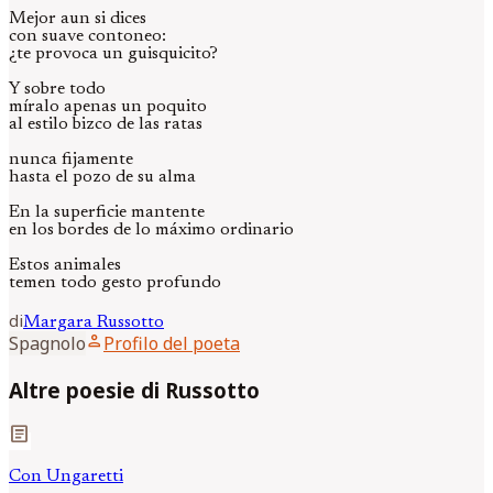
Mejor aun si dices
con suave contoneo:
¿te provoca un guisquicito?
Y sobre todo
míralo apenas un poquito
al estilo bizco de las ratas
nunca fijamente
hasta el pozo de su alma
En la superficie mantente
en los bordes de lo máximo ordinario
Estos animales
temen todo gesto profundo
di
Margara
Russotto
person
Spagnolo
Profilo del poeta
Altre poesie di Russotto
article
Con Ungaretti