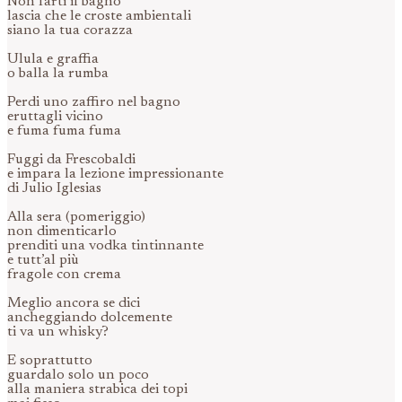
Non farti il bagno
lascia che le croste ambientali
siano la tua corazza
Ulula e graffia
o balla la rumba
Perdi uno zaffiro nel bagno
eruttagli vicino
e fuma fuma fuma
Fuggi da Frescobaldi
e impara la lezione impressionante
di Julio Iglesias
Alla sera (pomeriggio)
non dimenticarlo
prenditi una vodka tintinnante
e tutt’al più
fragole con crema
Meglio ancora se dici
ancheggiando dolcemente
ti va un whisky?
E soprattutto
guardalo solo un poco
alla maniera strabica dei topi