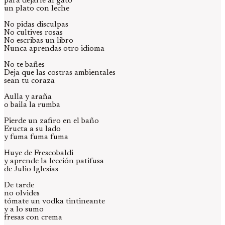
para dejarle al gato
un plato con leche
No pidas disculpas
No cultives rosas
No escribas un libro
Nunca aprendas otro idioma
No te bañes
Deja que las costras ambientales
sean tu coraza
Aulla y araña
o baila la rumba
Pierde un zafiro en el baño
Eructa a su lado
y fuma fuma fuma
Huye de Frescobaldi
y aprende la lección patifusa
de Julio Iglesias
De tarde
no olvides
tómate un vodka tintineante
y a lo sumo
fresas con crema