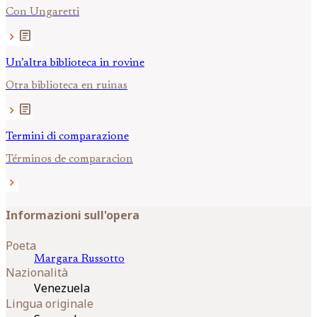
Con Ungaretti
article
chevron_right
Un’altra biblioteca in rovine
Otra biblioteca en ruinas
article
chevron_right
Termini di comparazione
Términos de comparacion
chevron_right
Informazioni sull'opera
Poeta
Margara
Russotto
Nazionalità
Venezuela
Lingua originale