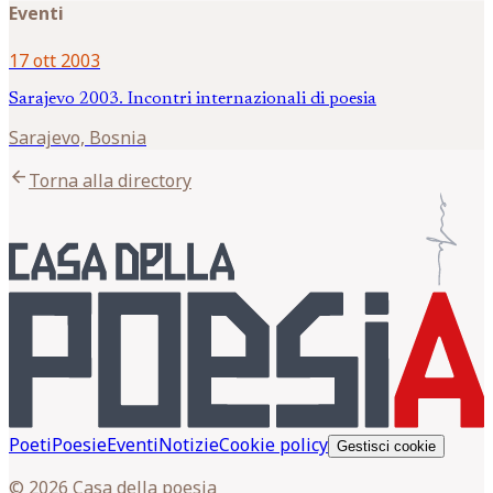
Eventi
17 ott 2003
Sarajevo 2003. Incontri internazionali di poesia
Sarajevo, Bosnia
arrow_back
Torna alla directory
Poeti
Poesie
Eventi
Notizie
Cookie policy
Gestisci cookie
© 2026 Casa della poesia