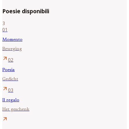
Poesie disponibili
3
01
Momento
Beweging
arrow_outward
02
Poesia
Gedicht
arrow_outward
03
Il regalo
Het geschenk
arrow_outward