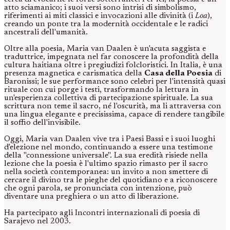
atto sciamanico; i suoi versi sono intrisi di simbolismo,
riferimenti ai miti classici e invocazioni alle divinità (i
Loa
),
creando un ponte tra la modernità occidentale e le radici
ancestrali dell'umanità.
Oltre alla poesia, Maria van Daalen è un'acuta saggista e
traduttrice, impegnata nel far conoscere la profondità della
cultura haitiana oltre i pregiudizi folcloristici. In Italia, è una
presenza magnetica e carismatica della
Casa della Poesia
di
Baronissi; le sue performance sono celebri per l'intensità quasi
rituale con cui porge i testi, trasformando la lettura in
un'esperienza collettiva di partecipazione spirituale. La sua
scrittura non teme il sacro, né l'oscurità, ma li attraversa con
una lingua elegante e precisissima, capace di rendere tangibile
il soffio dell'invisibile.
Oggi, Maria van Daalen vive tra i Paesi Bassi e i suoi luoghi
d'elezione nel mondo, continuando a essere una testimone
della "connessione universale". La sua eredità risiede nella
lezione che la poesia è l'ultimo spazio rimasto per il sacro
nella società contemporanea: un invito a non smettere di
cercare il divino tra le pieghe del quotidiano e a riconoscere
che ogni parola, se pronunciata con intenzione, può
diventare una preghiera o un atto di liberazione.
Ha partecipato agli Incontri internazionali di poesia di
Sarajevo nel 2003.