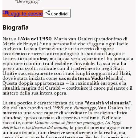
“
Beweging
”
menu_book
share
Leggi le poesie
Condividi
Biografia
Nata a
L'Aia nel 1950
, Maria van Daalen (pseudonimo di
Maria de Bruyn) è una personalità che sfugge a ogni facile
etichetta. La sua formazione è un intreccio di rigore
accademico e ricerca antropologica: ha studiato Lingua e
Letteratura olandese, ma la sua vera vocazione l'ha portata a
esplorare i confini tra il visibile e l'invisibile. La sua vita ha
preso una svolta radicale con il trasferimento negli Stati
Uniti e successivamente con i suoi lunghi soggiorni ad Haiti,
dove è stata iniziata come
sacerdotessa Vudù
(Mambo).
Questa doppia appartenenza — la razionalità europea e la
ritualità magica dei Caraibi — costituisce il cuore pulsante e il
mistero della sua intera opera.
La sua poetica è caratterizzata da una
"densità visionaria"
.
Sin dal suo esordio nel 1989 con
Rumenigge
, Van Daalen ha
mostrato una voce capace di scardinare la tradizione lirica
olandese, spesso tacciata di eccessivo realismo. Nelle sue
raccolte, come
L'amore come se fosse un paesaggio
,
La legge
dell'estasi
e
La discesa del mondo
, la parola poetica agisce come
un incantesimo: non descrive semplicemente la realtà, ma
cerca di evocarne le forze sotterranee. Per lei, la poesia è un