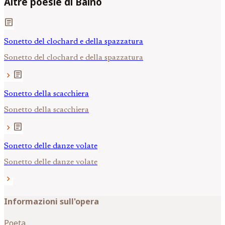
Altre poesie di Baino
article
Sonetto del clochard e della spazzatura
Sonetto del clochard e della spazzatura
article
chevron_right
Sonetto della scacchiera
Sonetto della scacchiera
article
chevron_right
Sonetto delle danze volate
Sonetto delle danze volate
chevron_right
Informazioni sull'opera
Poeta