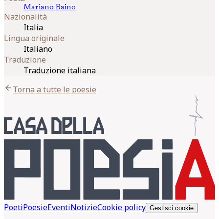
Mariano
Baino
Nazionalità
Italia
Lingua originale
Italiano
Traduzione
Traduzione italiana
arrow_back
Torna a tutte le poesie
Poeti
Poesie
Eventi
Notizie
Cookie policy
Gestisci cookie