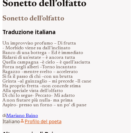
Sonetto dell’olfatto
Sonetto dell’olfatto
Traduzione italiana
Un improvviso profumo – Di frutta
- Morbido viene su dall’inclinato
Banco di una bottega – Ed è immediato
Ridarsi di un’estate – è ancora tutta
Quella campagna –è cielo – è quell’asciutta
Forza negli alberi –Torno incantato
Ragazzo –mentre svelto – accelerato
Si fa il passo di chi –con un brutta
Grinta –al guinzaglio – mi precede –Il cane
Ha proprio fretta –non concede stima
Alla speciale vista dell’olfatto
Di chi lo segue- Peccato- Mi adatto
A non fiutare più nulla- ma prima
Aspiro- presso un forno – un po’ di pane
di
Mariano
Baino
person
Italiano
Profilo del poeta