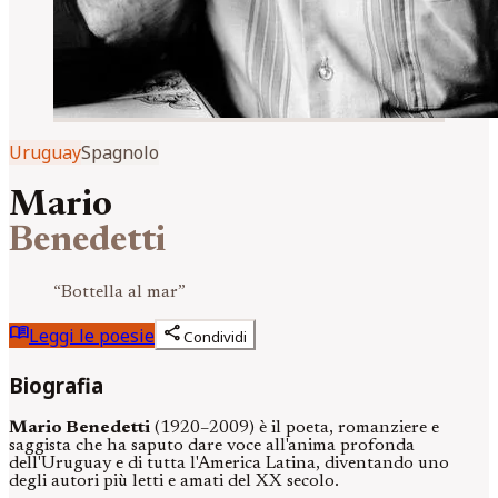
Uruguay
Spagnolo
Mario
Benedetti
“
Bottella al mar
”
menu_book
share
Leggi le poesie
Condividi
Biografia
Mario Benedetti
(1920–2009) è il poeta, romanziere e
saggista che ha saputo dare voce all'anima profonda
dell'Uruguay e di tutta l'America Latina, diventando uno
degli autori più letti e amati del XX secolo.