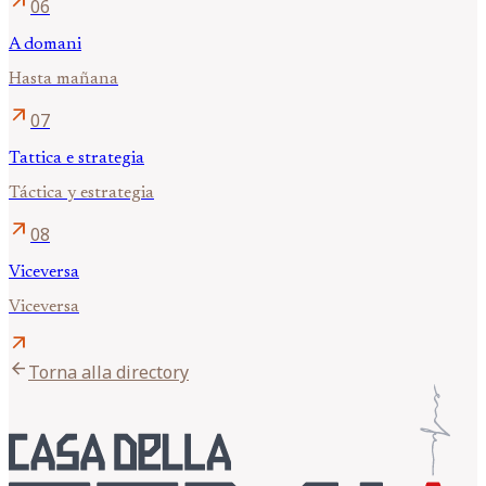
arrow_outward
06
A domani
Hasta mañana
arrow_outward
07
Tattica e strategia
Táctica y estrategia
arrow_outward
08
Viceversa
Viceversa
arrow_outward
arrow_back
Torna alla directory