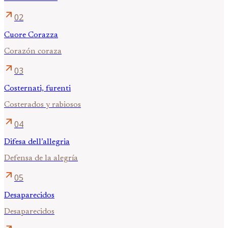
arrow_outward
02
Cuore Corazza
Corazón coraza
arrow_outward
03
Costernati, furenti
Costerados y rabiosos
arrow_outward
04
Difesa dell’allegria
Defensa de la alegría
arrow_outward
05
Desaparecidos
Desaparecidos