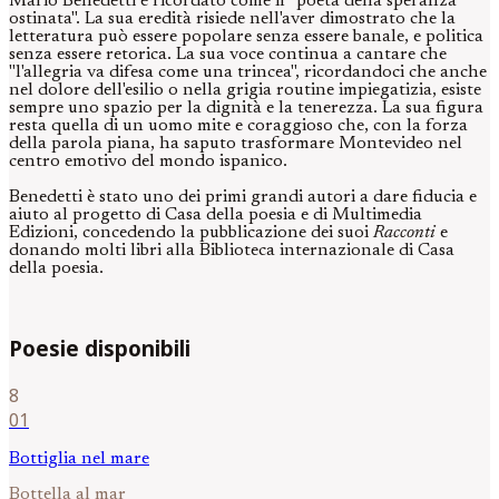
Mario Benedetti è ricordato come il "poeta della speranza
ostinata". La sua eredità risiede nell'aver dimostrato che la
letteratura può essere popolare senza essere banale, e politica
senza essere retorica. La sua voce continua a cantare che
"l'allegria va difesa come una trincea", ricordandoci che anche
nel dolore dell'esilio o nella grigia routine impiegatizia, esiste
sempre uno spazio per la dignità e la tenerezza. La sua figura
resta quella di un uomo mite e coraggioso che, con la forza
della parola piana, ha saputo trasformare Montevideo nel
centro emotivo del mondo ispanico.
Benedetti è stato uno dei primi grandi autori a dare fiducia e
aiuto al progetto di Casa della poesia e di Multimedia
Edizioni, concedendo la pubblicazione dei suoi
Racconti
e
donando molti libri alla Biblioteca internazionale di Casa
della poesia.
Poesie disponibili
8
01
Bottiglia nel mare
Bottella al mar