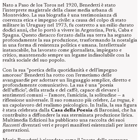
Nato a Paso de los Toros nel 1920, Benedetti è stato
l'interprete magistrale della classe media urbana di
Montevideo. La sua biografia è una testimonianza di
coerenza etica e impegno civile: a causa del colpo di stato
militare in Uruguay nel 1973, fu costretto a un
esilio durato
dodici anni
,
che lo portò a vivere in Argentina, Perù, Cuba e
Spagna. Questo distacco forzato dalla sua terra ha segnato
profondamente la sua produzione, trasformando la nostalgia
in una forma di resistenza politica e umana. Intellettuale
instancabile, ha lavorato come giornalista, impiegato e
critico, mantenendo sempre un legame indissolubile con la
realtà sociale del suo popolo.
Con la sua "poetica della quotidianità e dell'impegno
amoroso" Benedetti ha rotto con l'ermetismo delle
avanguardie per adottare un linguaggio semplice, diretto e
profondamente comunicativo. La sua è una "poesia
dell'ufficio", della strada e del caffè, capace di elevare i
sentimenti comuni — l'amore, l'amicizia, la solitudine — a
riflessione universale. Il suo romanzo più celebre,
La tregua
, è
un capolavoro del realismo psicologico. In Italia, la sua figura
è stata celebrata dalla
Casa della Poesia
di Baronissi, che ha
contribuito a diffondere la sua sterminata produzione lirica.
Multimedia Edizioni ha pubblicato una raccolta dei suoi
Racconti
diventati veri e propri manifesti esistenziali per intere
generazioni.