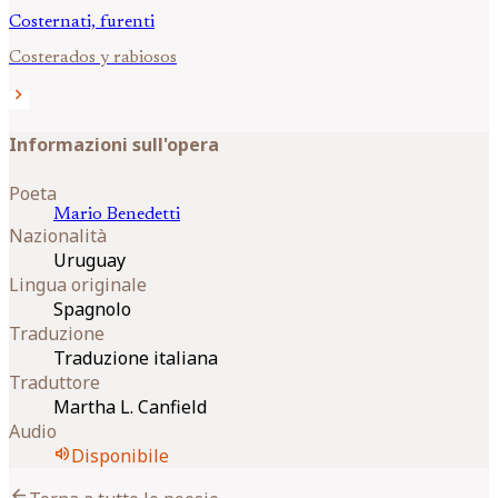
Costernati, furenti
Costerados y rabiosos
chevron_right
Informazioni sull'opera
Poeta
Mario
Benedetti
Nazionalità
Uruguay
Lingua originale
Spagnolo
Traduzione
Traduzione italiana
Traduttore
Martha L. Canfield
Audio
volume_up
Disponibile
arrow_back