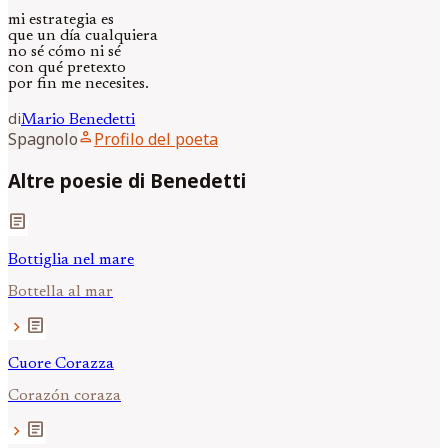
mi estrategia es
que un día cualquiera
no sé cómo ni sé
con qué pretexto
por fin me necesites.
di
Mario
Benedetti
person
Spagnolo
Profilo del poeta
Altre poesie di Benedetti
article
Bottiglia nel mare
Bottella al mar
article
chevron_right
Cuore Corazza
Corazón coraza
article
chevron_right