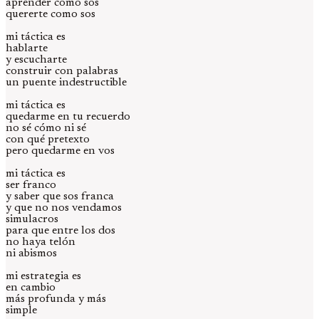
aprender como sos
quererte como sos
mi táctica es
hablarte
y escucharte
construir con palabras
un puente indestructible
mi táctica es
quedarme en tu recuerdo
no sé cómo ni sé
con qué pretexto
pero quedarme en vos
mi táctica es
ser franco
y saber que sos franca
y que no nos vendamos
simulacros
para que entre los dos
no haya telón
ni abismos
mi estrategia es
en cambio
más profunda y más
simple