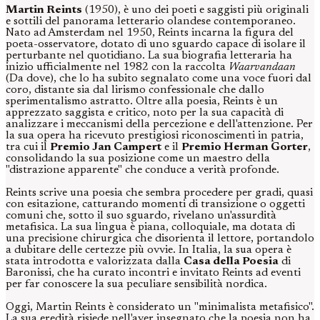
Martin Reints
(1950), è uno dei poeti e saggisti più originali
e sottili del panorama letterario olandese contemporaneo.
Nato ad Amsterdam nel 1950, Reints incarna la figura del
poeta-osservatore, dotato di uno sguardo capace di isolare il
perturbante nel quotidiano. La sua biografia letteraria ha
inizio ufficialmente nel 1982 con la raccolta
Waarvandaan
(Da dove), che lo ha subito segnalato come una voce fuori dal
coro, distante sia dal lirismo confessionale che dallo
sperimentalismo astratto. Oltre alla poesia, Reints è un
apprezzato saggista e critico, noto per la sua capacità di
analizzare i meccanismi della percezione e dell'attenzione. Per
la sua opera ha ricevuto prestigiosi riconoscimenti in patria,
tra cui il
Premio Jan Campert
e il
Premio Herman Gorter
,
consolidando la sua posizione come un maestro della
"distrazione apparente" che conduce a verità profonde.
Reints scrive una poesia che sembra procedere per gradi, quasi
con esitazione, catturando momenti di transizione o oggetti
comuni che, sotto il suo sguardo, rivelano un'assurdità
metafisica. La sua lingua è piana, colloquiale, ma dotata di
una precisione chirurgica che disorienta il lettore, portandolo
a dubitare delle certezze più ovvie. In Italia, la sua opera è
stata introdotta e valorizzata dalla
Casa della Poesia
di
Baronissi, che ha curato incontri e invitato Reints ad eventi
per far conoscere la sua peculiare sensibilità nordica.
Oggi, Martin Reints è considerato un "minimalista metafisico".
La sua eredità risiede nell'aver insegnato che la poesia non ha