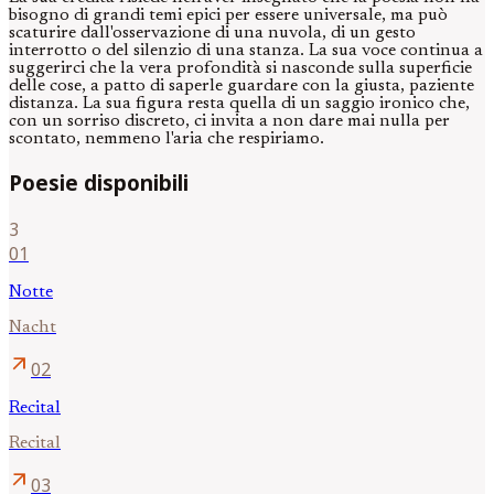
bisogno di grandi temi epici per essere universale, ma può
scaturire dall'osservazione di una nuvola, di un gesto
interrotto o del silenzio di una stanza. La sua voce continua a
suggerirci che la vera profondità si nasconde sulla superficie
delle cose, a patto di saperle guardare con la giusta, paziente
distanza. La sua figura resta quella di un saggio ironico che,
con un sorriso discreto, ci invita a non dare mai nulla per
scontato, nemmeno l'aria che respiriamo.
Poesie disponibili
3
01
Notte
Nacht
arrow_outward
02
Recital
Recital
arrow_outward
03