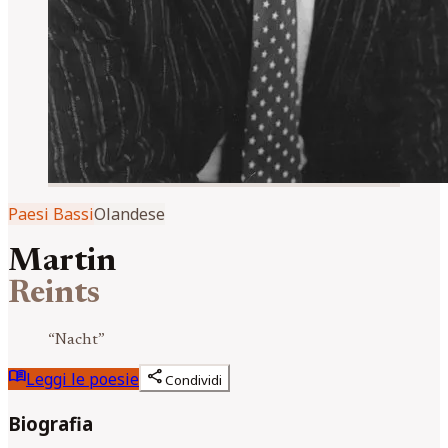
Paesi Bassi
Olandese
Martin
Reints
“
Nacht
”
menu_book
share
Leggi le poesie
Condividi
Biografia