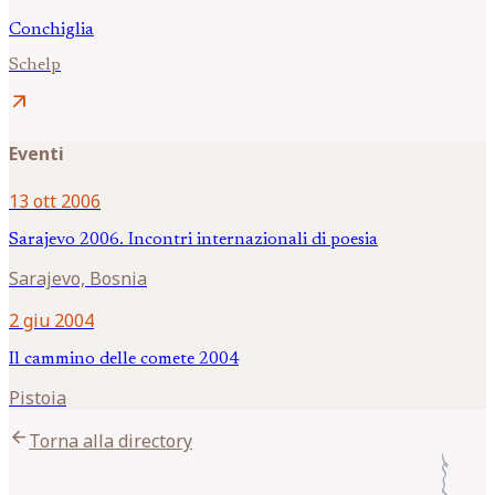
Conchiglia
Schelp
arrow_outward
Eventi
13 ott 2006
Sarajevo 2006. Incontri internazionali di poesia
Sarajevo, Bosnia
2 giu 2004
Il cammino delle comete 2004
Pistoia
arrow_back
Torna alla directory