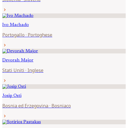
chevron_right
Ivo
Machado
Portogallo
·
Portoghese
chevron_right
Devorah
Major
Stati Uniti
·
Inglese
chevron_right
Josip
Osti
Bosnia ed Erzegovina
·
Bosniaco
chevron_right