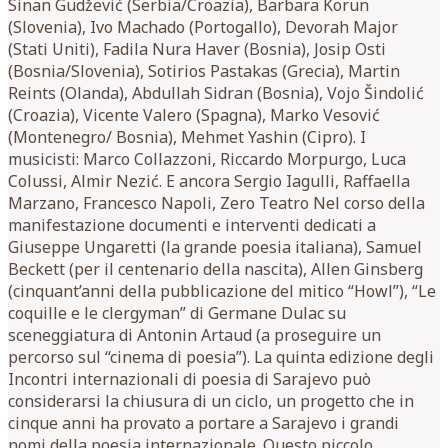
Sinan Gudžević (Serbia/Croazia), Barbara Korun
(Slovenia), Ivo Machado (Portogallo), Devorah Major
(Stati Uniti), Fadila Nura Haver (Bosnia), Josip Osti
(Bosnia/Slovenia), Sotirios Pastakas (Grecia), Martin
Reints (Olanda), Abdullah Sidran (Bosnia), Vojo Šindolić
(Croazia), Vicente Valero (Spagna), Marko Vesović
(Montenegro/ Bosnia), Mehmet Yashin (Cipro). I
musicisti: Marco Collazzoni, Riccardo Morpurgo, Luca
Colussi, Almir Nezić. E ancora Sergio Iagulli, Raffaella
Marzano, Francesco Napoli, Zero Teatro Nel corso della
manifestazione documenti e interventi dedicati a
Giuseppe Ungaretti (la grande poesia italiana), Samuel
Beckett (per il centenario della nascita), Allen Ginsberg
(cinquant’anni della pubblicazione del mitico “Howl”), “Le
coquille e le clergyman” di Germane Dulac su
sceneggiatura di Antonin Artaud (a proseguire un
percorso sul “cinema di poesia”). La quinta edizione degli
Incontri internazionali di poesia di Sarajevo può
considerarsi la chiusura di un ciclo, un progetto che in
cinque anni ha provato a portare a Sarajevo i grandi
nomi della poesia internazionale. Questo piccolo