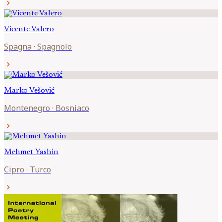
chevron_right
Vicente
Valero
Spagna
·
Spagnolo
chevron_right
Marko
Vešović
Montenegro
·
Bosniaco
chevron_right
Mehmet
Yashin
Cipro
·
Turco
chevron_right