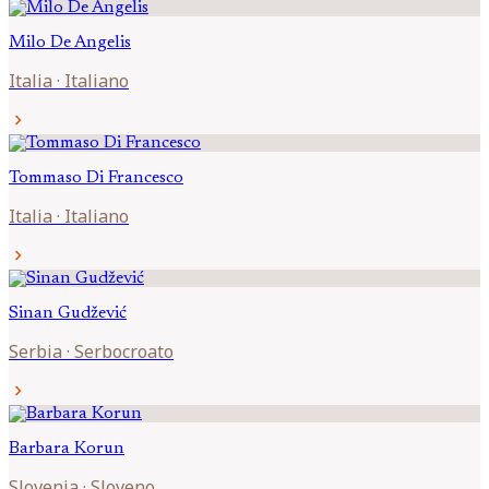
Milo
De Angelis
Italia
·
Italiano
chevron_right
Tommaso
Di Francesco
Italia
·
Italiano
chevron_right
Sinan
Gudžević
Serbia
·
Serbocroato
chevron_right
Barbara
Korun
Slovenia
·
Sloveno