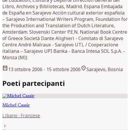
de Education, Cultura y Deporte Dirección General del
Libro, Archivos y Bibliotecas, Madrid. Espana Embajada
de España en Sarajevo Acción cultural exterior española
– Sarajevo International Writers Program, Foundation for
the Production and Translation of Dutch Literature,
Amsterdam. Slovenski Center P.E.N. National Book Centre
of Greece Società Dante Alighieri - Comitato di Sarajevo
Centre André Malraux - Sarajevo UTL / Cooperazione
italiana – Sarajevo UPI Banka - Banca Intesa SOL S.p.A. -
Monza (MI)
calendar_month
location_on
13 ottobre 2006
- 15 ottobre 2006
Sarajevo, Bosnia
Poeti partecipanti
Michel
Cassir
Libano
·
Francese
chevron_right