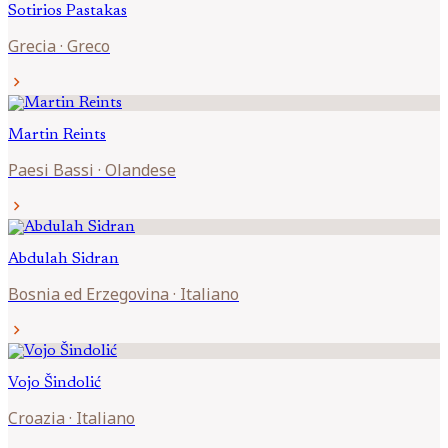
Sotirios
Pastakas
Grecia
·
Greco
chevron_right
Martin
Reints
Paesi Bassi
·
Olandese
chevron_right
Abdulah
Sidran
Bosnia ed Erzegovina
·
Italiano
chevron_right
Vojo
Šindolić
Croazia
·
Italiano