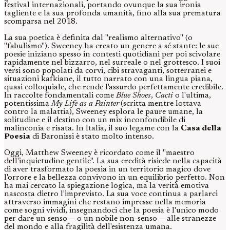
festival internazionali, portando ovunque la sua ironia
tagliente e la sua profonda umanità, fino alla sua prematura
scomparsa nel 2018.
La sua poetica è definita dal "realismo alternativo" (o
"fabulismo"). Sweeney ha creato un genere a sé stante: le sue
poesie iniziano spesso in contesti quotidiani per poi scivolare
rapidamente nel bizzarro, nel surreale o nel grottesco. I suoi
versi sono popolati da corvi, cibi stravaganti, sotterranei e
situazioni kafkiane, il tutto narrato con una lingua piana,
quasi colloquiale, che rende l'assurdo perfettamente credibile.
In raccolte fondamentali come
Blue Shoes
,
Cacti
o l'ultima,
potentissima
My Life as a Painter
(scritta mentre lottava
contro la malattia), Sweeney esplora le paure umane, la
solitudine e il destino con un mix inconfondibile di
malinconia e risata. In Italia, il suo legame con la
Casa della
Poesia
di Baronissi è stato molto intenso.
Oggi, Matthew Sweeney è ricordato come il "maestro
dell'inquietudine gentile". La sua eredità risiede nella capacità
di aver trasformato la poesia in un territorio magico dove
l'orrore e la bellezza convivono in un equilibrio perfetto. Non
ha mai cercato la spiegazione logica, ma la verità emotiva
nascosta dietro l'imprevisto. La sua voce continua a parlarci
attraverso immagini che restano impresse nella memoria
come sogni vividi, insegnandoci che la poesia è l'unico modo
per dare un senso — o un nobile non-senso — alle stranezze
del mondo e alla fragilità dell'esistenza umana.