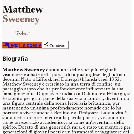
Matthew
Sweeney
“
Poker
”
menu_book
share
Leggi le poesie
Condividi
Biografia
Matthew Sweeney
è stata una delle voci più originali,
visionarie e amate della poesia di lingua inglese degli ultimi
decenni. Nato a Lifford, nel Donegal (Irlanda), nel 1952,
Matthew Sweeney è cresciuto in una terra di confine, un
paesaggio aspro che ha profondamente influenzato la sua
immaginazione. Dopo aver studiato a Dublino e a Friburgo, si
è stabilito per gran parte della sua vita a Londra, diventando
una figura centrale della scena letteraria britannica, pur
mantenendo un'anima profondamente nomade che lo ha
portato a vivere anche a Berlino e a Timișoara. La sua vita è
stata dedicata interamente alla parola poetica, vissuta non
come un esercizio accademico, ma come un'avventura dello
spirito. Dotato di una generosità rara, è stato un mentore per
generazioni di giovani poeti e un instancabile viaggiatore dei