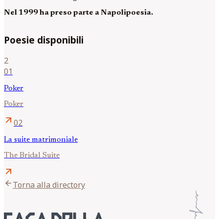
Nel 1999 ha preso parte a Napolipoesia.
Poesie disponibili
2
01
Poker
Poker
arrow_outward
02
La suite matrimoniale
The Bridal Suite
arrow_outward
arrow_back
Torna alla directory