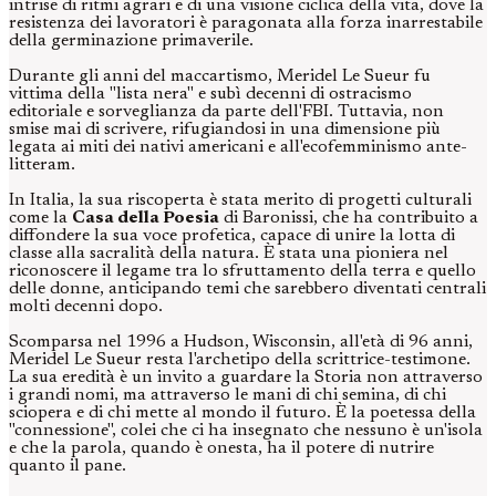
intrise di ritmi agrari e di una visione ciclica della vita, dove la
resistenza dei lavoratori è paragonata alla forza inarrestabile
della germinazione primaverile.
Durante gli anni del maccartismo, Meridel Le Sueur fu
vittima della "lista nera" e subì decenni di ostracismo
editoriale e sorveglianza da parte dell'FBI. Tuttavia, non
smise mai di scrivere, rifugiandosi in una dimensione più
legata ai miti dei nativi americani e all'ecofemminismo ante-
litteram.
In Italia, la sua riscoperta è stata merito di progetti culturali
come la
Casa della Poesia
di Baronissi, che ha contribuito a
diffondere la sua voce profetica, capace di unire la lotta di
classe alla sacralità della natura. È stata una pioniera nel
riconoscere il legame tra lo sfruttamento della terra e quello
delle donne, anticipando temi che sarebbero diventati centrali
molti decenni dopo.
Scomparsa nel 1996 a Hudson, Wisconsin, all'età di 96 anni,
Meridel Le Sueur resta l'archetipo della scrittrice-testimone.
La sua eredità è un invito a guardare la Storia non attraverso
i grandi nomi, ma attraverso le mani di chi semina, di chi
sciopera e di chi mette al mondo il futuro. È la poetessa della
"connessione", colei che ci ha insegnato che nessuno è un'isola
e che la parola, quando è onesta, ha il potere di nutrire
quanto il pane.