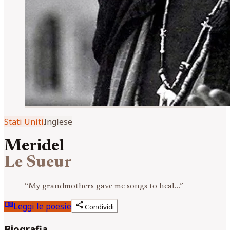
Stati Uniti
Inglese
Meridel
Le Sueur
“
My grandmothers gave me songs to heal...
”
menu_book
share
Leggi le poesie
Condividi
Biografia