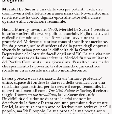
Meridel Le Sueur
è una delle voci più potenti, radicali e
commoventi della letteratura americana del Novecento, una
scrittrice che ha dato dignità epica alle lotte della classe
operaia e alla condizione femminile.
Nata a Murray, Iowa, nel 1900, Meridel Le Sueur è cresciuta
in un’atmosfera di fervore politico e sociale. Figlia di attivisti
radicali e femministe, la sua formazione avvenne tra le
praterie del Midwest e le prime comuni socialiste americane.
Sin da giovane, scelse di schierarsi dalla parte degli oppressi,
vivendo in prima persona le difficoltà della Grande
Depressione e le lotte sindacali degli anni '30. La sua vita non
fu mai separata dalla sua scrittura: Meridel fu una militante
del Partito Comunista, una giornalista d'assalto e una madre
che sperimentò la povertà, trasformando ogni cicatrice
sociale in un materiale narrativo incandescente.
La sua poetica è caratterizzata da un "lirismo proletario"
unico, capace di fondere la durezza della cronaca con una
sensibilità quasi mistica per la terra e il corpo femminile. In
opere fondamentali come
The Girl, Salute to Spring
, il celebre
saggio
Women on the Breadlines
, la Le Sueur denunciò
l'invisibilità delle donne durante la crisi economica,
descrivendo la fame e l'attesa con una precisione devastante.
Per lei, la scrittura era un atto collettivo: non scriveva "per" il
popolo, ma "dal" popolo. La sua prosa e la sua poesia sono