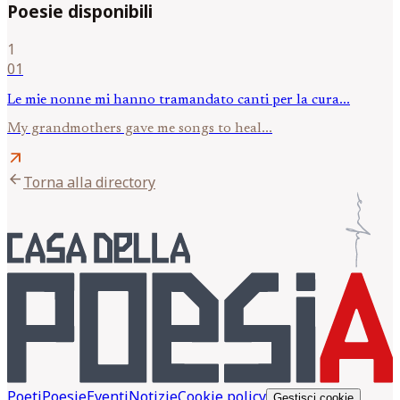
Poesie disponibili
1
01
Le mie nonne mi hanno tramandato canti per la cura...
My grandmothers gave me songs to heal...
arrow_outward
arrow_back
Torna alla directory
Poeti
Poesie
Eventi
Notizie
Cookie policy
Gestisci cookie