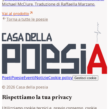
Michael McClure. Traduzione di Raffaella Marzano.
arrow_outward
Vai al prodotto
arrow_back
Torna a tutte le poesie
Poeti
Poesie
Eventi
Notizie
Cookie policy
Gestisci cookie
© 2026 Casa della poesia
Rispettiamo la tua privacy
Utilizziamo cookie tecnici e, previo consenso, cookie