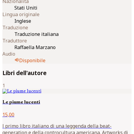
Nazionalità
Stati Uniti
Lingua originale
Inglese
Traduzione
Traduzione italiana
Traduttore
Raffaella Marzano
Audio
volume_up
Disponibile
Libri dell'autore
1
Le piume lucenti
15,00
l primo libro italiano di una leggenda della beat-
generation e della controcultura americana. Artworks di