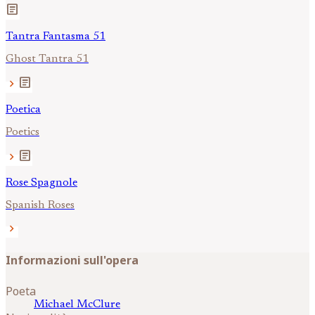
article
Tantra Fantasma 51
Ghost Tantra 51
article
chevron_right
Poetica
Poetics
article
chevron_right
Rose Spagnole
Spanish Roses
chevron_right
Informazioni sull'opera
Poeta
Michael
McClure