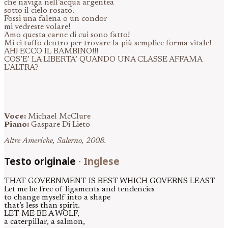
che naviga nell’acqua argentea
sotto il cielo rosato.
Fossi una falena o un condor
mi vedreste volare!
Amo questa carne di cui sono fatto!
Mi ci tuffo dentro per trovare la più semplice forma vitale!
AH! ECCO IL BAMBINO!!!
COS’E’ LA LIBERTA’ QUANDO UNA CLASSE AFFAMA
L’ALTRA?
Voce:
Michael McClure
Piano:
Gaspare Di Lieto
Altre Americhe, Salerno, 2008.
Testo originale
·
Inglese
THAT GOVERNMENT IS BEST WHICH GOVERNS LEAST
Let me be free of ligaments and tendencies
to change myself into a shape
that’s less than spirit.
LET ME BE A WOLF,
a caterpillar, a salmon,