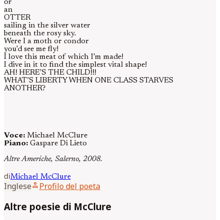
or
an
OTTER
sailing in the silver water
beneath the rosy sky.
Were I a moth or condor
you’d see me fly!
I love this meat of which I’m made!
I dive in it to find the simplest vital shape!
AH! HERE’S THE CHILD!!!
WHAT’S LIBERTY WHEN ONE CLASS STARVES
ANOTHER?
Voce:
Michael McClure
Piano:
Gaspare Di Lieto
Altre Americhe, Salerno, 2008.
di
Michael
McClure
person
Inglese
Profilo del poeta
Altre poesie di McClure