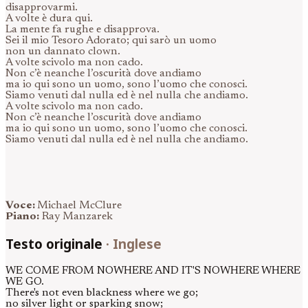
disapprovarmi.
A volte è dura qui.
La mente fa rughe e disapprova.
Sei il mio Tesoro Adorato; qui sarò un uomo
non un dannato clown.
A volte scivolo ma non cado.
Non c’è neanche l’oscurità dove andiamo
ma io qui sono un uomo, sono l’uomo che conosci.
Siamo venuti dal nulla ed è nel nulla che andiamo.
A volte scivolo ma non cado.
Non c’è neanche l’oscurità dove andiamo
ma io qui sono un uomo, sono l’uomo che conosci.
Siamo venuti dal nulla ed è nel nulla che andiamo.
Voce:
Michael McClure
Piano:
Ray Manzarek
Testo originale
·
Inglese
WE COME FROM NOWHERE AND IT'S NOWHERE WHERE
WE GO.
There's not even blackness where we go;
no silver light or sparking snow;