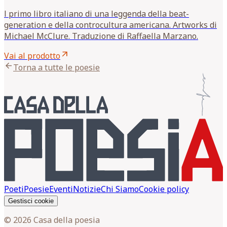
l primo libro italiano di una leggenda della beat-
generation e della controcultura americana. Artworks di
Michael McClure. Traduzione di Raffaella Marzano.
arrow_outward
Vai al prodotto
arrow_back
Torna a tutte le poesie
Poeti
Poesie
Eventi
Notizie
Chi Siamo
Cookie policy
Gestisci cookie
© 2026 Casa della poesia