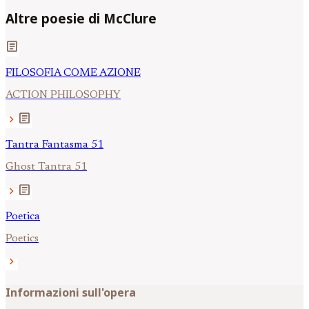
Altre poesie di McClure
article
FILOSOFIA COME AZIONE
ACTION PHILOSOPHY
article
chevron_right
Tantra Fantasma 51
Ghost Tantra 51
article
chevron_right
Poetica
Poetics
chevron_right
Informazioni sull'opera