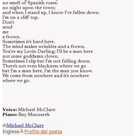
no smell of Spanish roses;
no night upon the town;
and when I stand up, I know I've fallen down.
I'm on a cliff top.
Don't
send
me
a frown.
Sometimes it's hard here.
The mind makes wrinkles and a frown.
You're my Lovin Darling; I'll be a man here
not some goddamn clown.
Sometimes I slip but I'm not falling down.
There's not even blackness where we go
but I'm a man here, I'm the man you know.
We come from nowhere and it's nowhere
where we go.
Voice:
Michael McClure
Piano:
Ray Manzarek
di
Michael
McClure
person
Inglese
Profilo del poeta