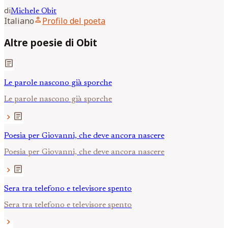
di
Michele
Obit
person
Italiano
Profilo del poeta
Altre poesie di Obit
article
Le parole nascono già sporche
Le parole nascono già sporche
article
chevron_right
Poesia per Giovanni, che deve ancora nascere
Poesia per Giovanni, che deve ancora nascere
article
chevron_right
Sera tra telefono e televisore spento
Sera tra telefono e televisore spento
chevron_right