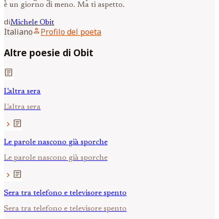
è un giorno di meno. Ma ti aspetto.
di
Michele
Obit
person
Italiano
Profilo del poeta
Altre poesie di Obit
article
L'altra sera
L'altra sera
article
chevron_right
Le parole nascono già sporche
Le parole nascono già sporche
article
chevron_right
Sera tra telefono e televisore spento
Sera tra telefono e televisore spento