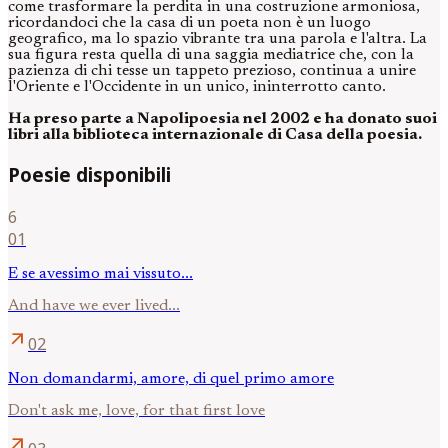
come trasformare la perdita in una costruzione armoniosa,
ricordandoci che la casa di un poeta non è un luogo
geografico, ma lo spazio vibrante tra una parola e l'altra. La
sua figura resta quella di una saggia mediatrice che, con la
pazienza di chi tesse un tappeto prezioso, continua a unire
l'Oriente e l'Occidente in un unico, ininterrotto canto.
Ha preso parte a Napolipoesia nel 2002 e ha donato suoi
libri alla biblioteca internazionale di Casa della poesia.
Poesie disponibili
6
01
E se avessimo mai vissuto...
And have we ever lived...
arrow_outward
02
Non domandarmi, amore, di quel primo amore
Don't ask me, love, for that first love
arrow_outward