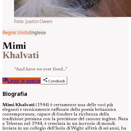
Foto:
Justin Owen
Regno Unito
Inglese
Mimi
Khalvati
“
And have we ever lived...
”
menu_book
share
Leggi le poesie
Condividi
Biografia
Mimi Khalvati
(1944) è certamente una delle voci più
eleganti e tecnicamente raffinate della poesia britannica
contemporanea, capace di fondere la ricchezza della
tradizione persiana con la precisione del canone inglese. Nata
a Teheran nel 1944, è cresciuta in un incrocio di mondi.
Inviata in un collegio dell'Isola di Wight all'età di sei anni, ha