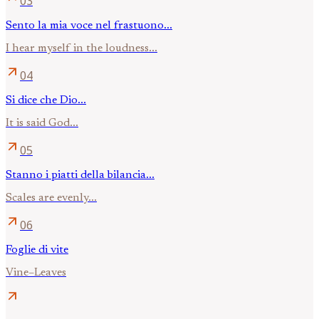
03
Sento la mia voce nel frastuono...
I hear myself in the loudness...
arrow_outward
04
Si dice che Dio...
It is said God...
arrow_outward
05
Stanno i piatti della bilancia...
Scales are evenly...
arrow_outward
06
Foglie di vite
Vine–Leaves
arrow_outward