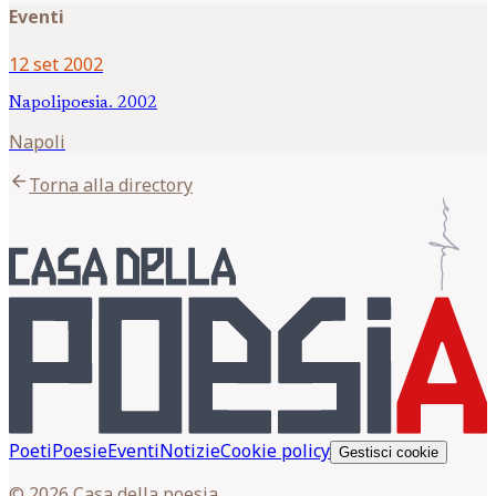
Eventi
12 set 2002
Napolipoesia. 2002
Napoli
arrow_back
Torna alla directory
Poeti
Poesie
Eventi
Notizie
Cookie policy
Gestisci cookie
© 2026 Casa della poesia