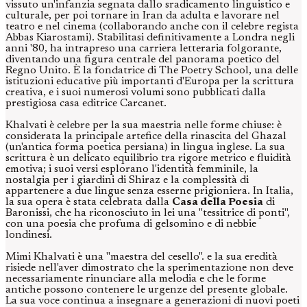
vissuto un'infanzia segnata dallo sradicamento linguistico e
culturale, per poi tornare in Iran da adulta e lavorare nel
teatro e nel cinema (collaborando anche con il celebre regista
Abbas Kiarostami). Stabilitasi definitivamente a Londra negli
anni '80, ha intrapreso una carriera letteraria folgorante,
diventando una figura centrale del panorama poetico del
Regno Unito. È la fondatrice di The Poetry School, una delle
istituzioni educative più importanti d'Europa per la scrittura
creativa, e i suoi numerosi volumi sono pubblicati dalla
prestigiosa casa editrice Carcanet.
Khalvati è celebre per la sua maestria nelle forme chiuse: è
considerata la principale artefice della rinascita del Ghazal
(un'antica forma poetica persiana) in lingua inglese. La sua
scrittura è un delicato equilibrio tra rigore metrico e fluidità
emotiva; i suoi versi esplorano l'identità femminile, la
nostalgia per i giardini di Shiraz e la complessità di
appartenere a due lingue senza esserne prigioniera. In Italia,
la sua opera è stata celebrata dalla
Casa della Poesia
di
Baronissi, che ha riconosciuto in lei una "tessitrice di ponti",
con una poesia che profuma di gelsomino e di nebbie
londinesi.
Mimi Khalvati è una "maestra del cesello". e la sua eredità
risiede nell'aver dimostrato che la sperimentazione non deve
necessariamente rinunciare alla melodia e che le forme
antiche possono contenere le urgenze del presente globale.
La sua voce continua a insegnare a generazioni di nuovi poeti