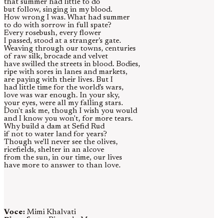
that summer had little to do
but follow, singing in my blood.
How wrong I was. What had summer
to do with sorrow in full spate?
Every rosebush, every flower
I passed, stood at a stranger's gate.
Weaving through our towns, centuries
of raw silk, brocade and velvet
have swilled the streets in blood. Bodies,
ripe with sores in lanes and markets,
are paying with their lives. But I
had little time for the world's wars,
love was war enough. In your sky,
your eyes, were all my falling stars.
Don't ask me, though I wish you would
and I know you won't, for more tears.
Why build a dam at Sefid Rud
if not to water land for years?
Though we'll never see the olives,
ricefields, shelter in an alcove
from the sun, in our time, our lives
have more to answer to than love.
Voce:
Mimi Khalvati