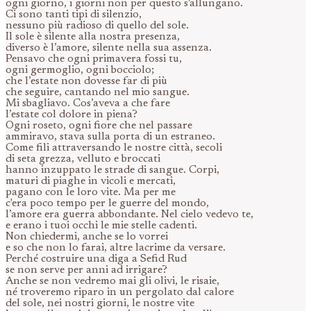
ogni giorno, i giorni non per questo s'allungano.
Ci sono tanti tipi di silenzio,
nessuno più radioso di quello del sole.
Il sole è silente alla nostra presenza,
diverso è l’amore, silente nella sua assenza.
Pensavo che ogni primavera fossi tu,
ogni germoglio, ogni bocciolo;
che l’estate non dovesse far di più
che seguire, cantando nel mio sangue.
Mi sbagliavo. Cos’aveva a che fare
l’estate col dolore in piena?
Ogni roseto, ogni fiore che nel passare
ammiravo, stava sulla porta di un estraneo.
Come fili attraversando le nostre città, secoli
di seta grezza, velluto e broccati
hanno inzuppato le strade di sangue. Corpi,
maturi di piaghe in vicoli e mercati,
pagano con le loro vite. Ma per me
c'era poco tempo per le guerre del mondo,
l’amore era guerra abbondante. Nel cielo vedevo te,
e erano i tuoi occhi le mie stelle cadenti.
Non chiedermi, anche se lo vorrei
e so che non lo farai, altre lacrime da versare.
Perché costruire una diga a Sefid Rud
se non serve per anni ad irrigare?
Anche se non vedremo mai gli olivi, le risaie,
né troveremo riparo in un pergolato dal calore
del sole, nei nostri giorni, le nostre vite