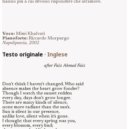
hanno più a cui devono rispondere che all'amore.
Voce:
Mimi Khalvati
Pianoforte:
Riccardo Morpurgo
Napolipoesia, 2002
Testo originale
·
Inglese
after Faiz Ahmed Faiz
Don't think I haven't changed. Who said
absence makes the heart grow fonder?
Though I watch the sunset redden
every day, days don't grow longer.
There are many kinds of silence,
none more radiant than the sun's.
Sun is silent in our presence,
unlike love, silent when it's gone.
I thought that every spring was you,
every blossom, every bud;