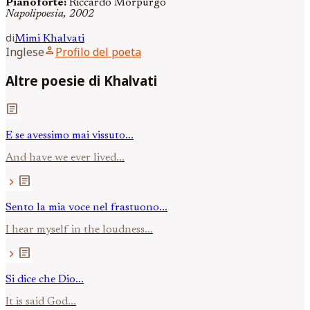
Pianoforte:
Riccardo Morpurgo
Napolipoesia, 2002
di
Mimi
Khalvati
person
Inglese
Profilo del poeta
Altre poesie di Khalvati
article
E se avessimo mai vissuto...
And have we ever lived...
article
chevron_right
Sento la mia voce nel frastuono...
I hear myself in the loudness...
article
chevron_right
Si dice che Dio...
It is said God...