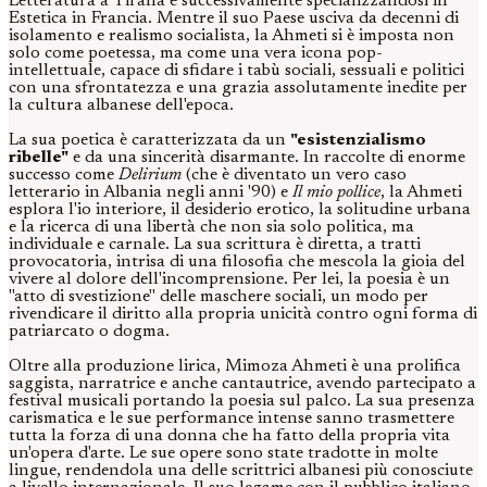
Letteratura a Tirana e successivamente specializzandosi in
Estetica in Francia. Mentre il suo Paese usciva da decenni di
isolamento e realismo socialista, la Ahmeti si è imposta non
solo come poetessa, ma come una vera icona pop-
intellettuale, capace di sfidare i tabù sociali, sessuali e politici
con una sfrontatezza e una grazia assolutamente inedite per
la cultura albanese dell'epoca.
La sua poetica è caratterizzata da un
"esistenzialismo
ribelle"
e da una sincerità disarmante. In raccolte di enorme
successo come
Delirium
(che è diventato un vero caso
letterario in Albania negli anni '90) e
Il mio pollice
, la Ahmeti
esplora l'io interiore, il desiderio erotico, la solitudine urbana
e la ricerca di una libertà che non sia solo politica, ma
individuale e carnale. La sua scrittura è diretta, a tratti
provocatoria, intrisa di una filosofia che mescola la gioia del
vivere al dolore dell'incomprensione. Per lei, la poesia è un
"atto di svestizione" delle maschere sociali, un modo per
rivendicare il diritto alla propria unicità contro ogni forma di
patriarcato o dogma.
Oltre alla produzione lirica, Mimoza Ahmeti è una prolifica
saggista, narratrice e anche cantautrice, avendo partecipato a
festival musicali portando la poesia sul palco. La sua presenza
carismatica e le sue performance intense sanno trasmettere
tutta la forza di una donna che ha fatto della propria vita
un'opera d'arte. Le sue opere sono state tradotte in molte
lingue, rendendola una delle scrittrici albanesi più conosciute