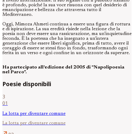
a livello internazionale. Il suo legame con il pubblico italiano
è profondo, poiché la sua voce risuona con quel desiderio di
emancipazione e bellezza che attraversa tutto il
Mediterraneo.
Oggi, Mimoza Ahmeti continua a essere una figura di rottura
e di ispirazione. La sua eredità risiede nella lezione che la
poesia non deve essere una rassicurazione, ma un'inquietudine
feconda. È la poetessa che ha insegnato a un'intera
generazione che essere liberi significa, prima di tutto, avere il
coraggio di essere se stessi fino in fondo, trasformando ogni
ferita in un verso e ogni confine in un orizzonte da superare.
Ha partecipato all'edizione del 2005 di "Napolipoesia
nel Parco".
Poesie disponibili
3
01
La lotta per diventare comune
La lotta per diventare comune
arrow_outward