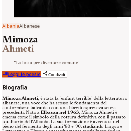
Albania
Albanese
Mimoza
Ahmeti
“
La lotta per diventare comune
”
menu_book
share
Leggi le poesie
Condividi
Biografia
Mimoza Ahmeti
, è stata la "enfant terrible" della letteratura
albanese, una voce che ha scosso le fondamenta del
conformismo balcanico con una libertà espressiva senza
precedenti. Nata a
Elbasan nel 1963
, Mimoza Ahmeti è
emersa come il simbolo della rottura definitiva con il passato
totalitario dell'Albania. La sua formazione è avvenuta nel
pieno del fermento degli anni '80 e '90, studiando Lingua e