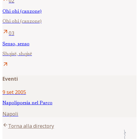
02
Ohi ohi (canzone)
Ohi ohi (canzone)
arrow_outward
03
Senso, senso
Shqisë, shqisë
arrow_outward
Eventi
9 set 2005
Napolipoesia nel Parco
Napoli
arrow_back
Torna alla directory