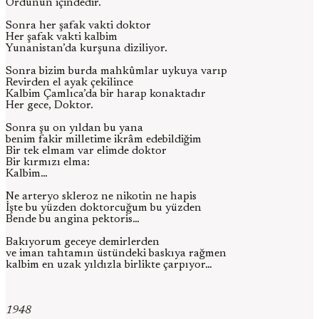
Ordunun içindedir.
Sonra her şafak vakti doktor
Her şafak vakti kalbim
Yunanistan’da kurşuna diziliyor.
Sonra bizim burda mahkûmlar uykuya varıp
Revirden el ayak çekilince
Kalbim Çamlıca’da bir harap konaktadır
Her gece, Doktor.
Sonra şu on yıldan bu yana
benim fakir milletime ikrâm edebildiğim
Bir tek elmam var elimde doktor
Bir kırmızı elma:
Kalbim…
Ne arteryo skleroz ne nikotin ne hapis
İşte bu yüzden doktorcuğum bu yüzden
Bende bu angina pektoris…
Bakıyorum geceye demirlerden
ve iman tahtamın üstündeki baskıya rağmen
kalbim en uzak yıldızla birlikte çarpıyor…
1948