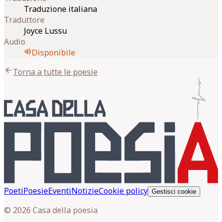
Traduzione italiana
Traduttore
Joyce Lussu
Audio
volume_up
Disponibile
arrow_back
Torna a tutte le poesie
Poeti
Poesie
Eventi
Notizie
Cookie policy
Gestisci cookie
© 2026 Casa della poesia