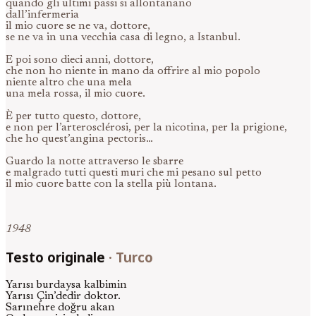
quando gli ultimi passi si allontanano
dall’infermeria
il mio cuore se ne va, dottore,
se ne va in una vecchia casa di legno, a Istanbul.
E poi sono dieci anni, dottore,
che non ho niente in mano da offrire al mio popolo
niente altro che una mela
una mela rossa, il mio cuore.
È per tutto questo, dottore,
e non per l’arterosclérosi, per la nicotina, per la prigione,
che ho quest’angina pectoris…
Guardo la notte attraverso le sbarre
e malgrado tutti questi muri che mi pesano sul petto
il mio cuore batte con la stella più lontana.
1948
Testo originale
·
Turco
Yarısı burdaysa kalbimin
Yarısı Çin’dedir doktor.
Sarınehre doğru akan