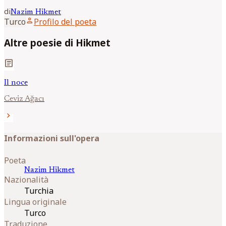
di
Nazim
Hikmet
person
Turco
Profilo del poeta
Altre poesie di Hikmet
article
Il noce
Ceviz Ağacı
chevron_right
Informazioni sull'opera
Poeta
Nazim
Hikmet
Nazionalità
Turchia
Lingua originale
Turco
Traduzione