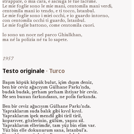
strappale, o mia cara, e asciuga le tue lacrime.
Le mie foglie sono le mie mani, centomila mani verdi,
centomila mani io tendo, e ti tocco, Istanbul.
Le mie foglie sono i miei occhi, e io guardo intorno,
con centomila occhi ti guardo, Istanbul.
Le mie foglie battono, come centomila cuori.
Io sono un noce nel parco Ghiulkhan,
ma né la polizia né tu lo sapete.
1957
Testo originale
·
Turco
Başım köpük köpük bulut, içim dışım deniz,
ben bir ceviz ağacıyım Gülhane Parkı’nda,
budak budak, şerham şerham ihtiyar bir ceviz.
Ne sen bunun farkındasın, ne polis farkında.
Ben bir ceviz ağacıyım Gülhane Parkı’nda.
Yapraklarım suda balık gibi kıvıl kıvıl.
Yapraklarım ipek mendil gibi tiril tiril,
koparıver, gözlerinin, gülüm, yaşını sil.
Yapraklarım ellerimdir, tam yüz bin elim var.
Yüz bin elle dokunurum sana, İstanbul’a.