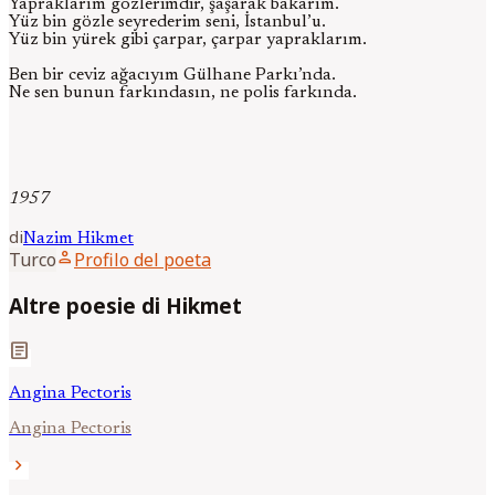
Yapraklarım gözlerimdir, şaşarak bakarım.
Yüz bin gözle seyrederim seni, İstanbul’u.
Yüz bin yürek gibi çarpar, çarpar yapraklarım.
Ben bir ceviz ağacıyım Gülhane Parkı’nda.
Ne sen bunun farkındasın, ne polis farkında.
1957
di
Nazim
Hikmet
person
Turco
Profilo del poeta
Altre poesie di Hikmet
article
Angina Pectoris
Angina Pectoris
chevron_right