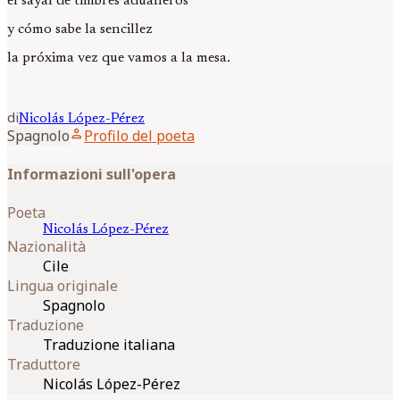
el sayal de timbres aduaneros
y cómo sabe la sencillez
la próxima vez que vamos a la mesa.
di
Nicolás
López-Pérez
person
Spagnolo
Profilo del poeta
Informazioni sull'opera
Poeta
Nicolás
López-Pérez
Nazionalità
Cile
Lingua originale
Spagnolo
Traduzione
Traduzione italiana
Traduttore
Nicolás López-Pérez