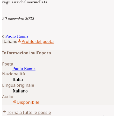
ragù anziché marmellata.
20 novembre 2022
di
Paolo
Rumiz
person
Italiano
Profilo del poeta
Informazioni sull'opera
Poeta
Paolo
Rumiz
Nazionalità
Italia
Lingua originale
Italiano
Audio
volume_up
Disponibile
arrow_back
Torna a tutte le poesie