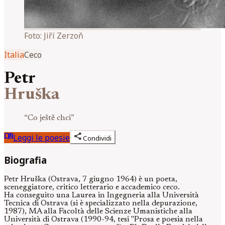
Foto:
Jiří Zerzoň
Italia
Ceco
Petr
Hruška
“
Co ještě chci
”
menu_book
share
Leggi le poesie
Condividi
Biografia
Petr Hruška (Ostrava, 7 giugno 1964) è un poeta,
sceneggiatore, critico letterario e accademico ceco.
Ha conseguito una Laurea in Ingegneria alla Università
Tecnica di Ostrava (si è specializzato nella depurazione,
1987), MA alla Facoltà delle Scienze Umanistiche alla
Università di Ostrava (1990-94, tesi "Prosa e poesia nella