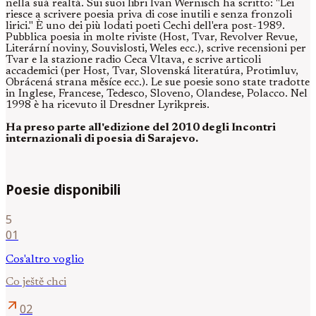
nella suà realtà. Sui suoi libri Ivan Wernisch ha scritto: "Lei
riesce a scrivere poesia priva di cose inutili e senza fronzoli
lirici." È uno dei più lodati poeti Cechi dell'era post-1989.
Pubblica poesia in molte riviste (Host, Tvar, Revolver Revue,
Literární noviny, Souvislosti, Weles ecc.), scrive recensioni per
Tvar e la stazione radio Ceca Vltava, e scrive articoli
accademici (per Host, Tvar, Slovenská literatúra, Protimluv,
Obrácená strana měsíce ecc.). Le sue poesie sono state tradotte
in Inglese, Francese, Tedesco, Sloveno, Olandese, Polacco. Nel
1998 è ha ricevuto il Dresdner Lyrikpreis.
Ha preso parte all'edizione del 2010 degli Incontri
internazionali di poesia di Sarajevo.
Poesie disponibili
5
01
Cos'altro voglio
Co ještě chci
arrow_outward
02