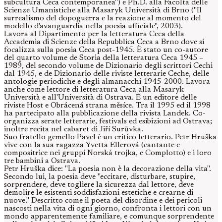
subcultura Ceca contemporanea") e Ph.D. alla Facoltà delle
Scienze Umanistiche alla Masaryk Università di Brno ("Il
surrealismo del dopoguerra e la reazione al momento del
modello d'avanguardia nella poesia ufficiale", 2003).
Lavora al Dipartimento per la letteratura Ceca della
Accademia di Scienze della Repubblica Ceca a Brno dove si
focalizza sulla poesia Ceca post-1945. È stato un co-autore
del quarto volume de Storia della letteratura Ceca 1945 –
1989, del secondo volume de Dizionario degli scrittori Cechi
dal 1945, e de Dizionario delle riviste letterarie Ceche, delle
antologie periodiche e degli almanacchi 1945-2000. Lavora
anche come lettore di letteratura Ceca alla Masaryk
Università e all'Università di Ostrava. È un editore delle
riviste Host e Obrácená strana měsíce. Tra il 1995 ed il 1998
ha partecipato alla pubblicazione della rivista Landek. Co-
organizza serate letterarie, festivals ed esibizioni ad Ostrava;
inoltre recita nel cabaret di Jiří Surůvka.
Suo fratello gemello Pavel è un critico letterario. Petr Hruška
vive con la sua ragazza Yvetta Ellerová (cantante e
compositrice nei gruppi Norská trojka, e Complotto) e i loro
tre bambini a Ostrava.
Petr Hruška dice: "La poesia non è la decorazione della vita".
Secondo lui, la poesia deve "eccitare, disturbare, stupire,
sorprendere, deve togliere la sicurezza dal lettore, deve
demolire le esistenti soddisfazioni estetiche e crearne di
nuove." Descritto come il poeta del disordine e dei pericoli
nascosti nella vita di ogni giorno, confronta i lettori con un
mondo apparentemente familiare, e comunque sorprendente