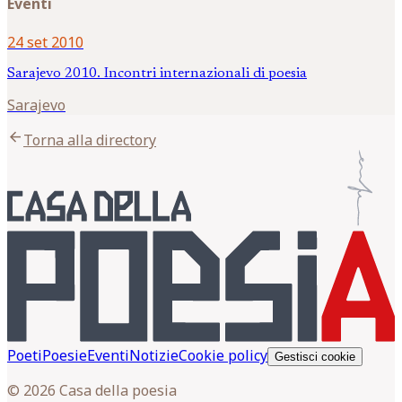
Eventi
24 set 2010
Sarajevo 2010. Incontri internazionali di poesia
Sarajevo
arrow_back
Torna alla directory
Poeti
Poesie
Eventi
Notizie
Cookie policy
Gestisci cookie
© 2026 Casa della poesia