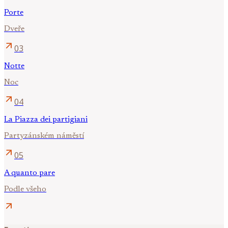
Porte
Dveře
arrow_outward
03
Notte
Noc
arrow_outward
04
La Piazza dei partigiani
Partyzánském náměstí
arrow_outward
05
A quanto pare
Podle všeho
arrow_outward