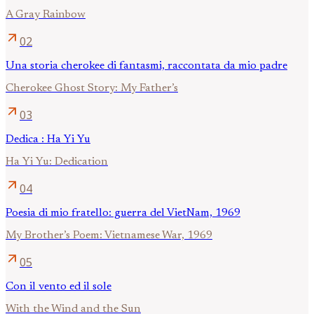
A Gray Rainbow
arrow_outward
02
Una storia cherokee di fantasmi, raccontata da mio padre
Cherokee Ghost Story: My Father’s
arrow_outward
03
Dedica : Ha Yi Yu
Ha Yi Yu: Dedication
arrow_outward
04
Poesia di mio fratello: guerra del VietNam, 1969
My Brother’s Poem: Vietnamese War, 1969
arrow_outward
05
Con il vento ed il sole
With the Wind and the Sun