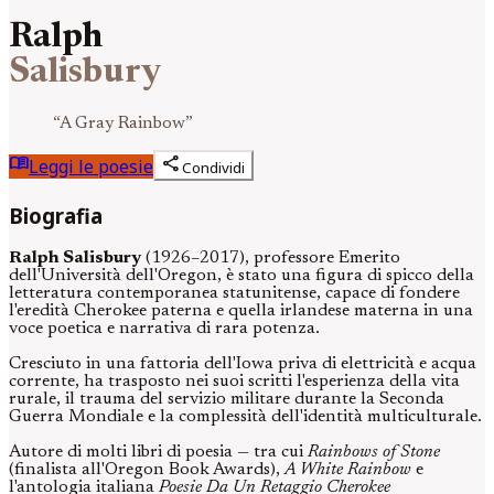
Ralph
Salisbury
“
A Gray Rainbow
”
menu_book
share
Leggi le poesie
Condividi
Biografia
Ralph Salisbury
(1926–2017), professore Emerito
dell'Università dell'Oregon, è stato una figura di spicco della
letteratura contemporanea statunitense, capace di fondere
l'eredità Cherokee paterna e quella irlandese materna in una
voce poetica e narrativa di rara potenza.
Cresciuto in una fattoria dell'Iowa priva di elettricità e acqua
corrente, ha trasposto nei suoi scritti l'esperienza della vita
rurale, il trauma del servizio militare durante la Seconda
Guerra Mondiale e la complessità dell'identità multiculturale.
Autore di molti libri di poesia — tra cui
Rainbows of Stone
(finalista all'Oregon Book Awards),
A White Rainbow
e
l'antologia italiana
Poesie Da Un Retaggio Cherokee