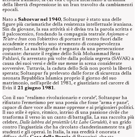
attivista iraniano, la cui vita e opera incarnano il dramma
della libertà d'espressione in un Iran travolto da cambiamenti
epocali.
Nato a
Sabzevar nel 1940
, Soltanpur è stato una delle
figure più carismatiche della resistenza intellettuale iraniana.
Sin da giovane, la sua attività si è divisa tra la parola scritta e
il palcoscenico, fondando la compagnia teatrale
Anjoman-e
Te’atr-e Iran
con l'obiettivo di portare il teatro fuori dalle
accademie e renderlo uno strumento di consapevolezza
popolare. La sua biografia è segnata da una persecuzione
costante: durante il regime dello Scià Mohammad Reza
Pahlavi, fu arrestato più volte dalla polizia segreta (SAVAK) a
causa dei suoi versi e delle sue messe in scena considerate
sovversive. Tuttavia, la caduta dello Scià non portò la libertà
sperata; Soltanpur fu prelevato dalle forze di sicurezza della
neonata Repubblica Islamica proprio il giorno del suo
matrimonio, nell'aprile del 1981, e giustiziato nel carcere di
Evin il
21 giugno 1981
.
Con il suo "realismo rivoluzionario e corale", Soltanpur ha
rifiutato l'ermetismo per una poesia che fosse "arma e pane",
capace di dare voce alle masse oppresse e ai prigionieri politici.
Il suo stile è epico, ritmico, intriso di una passione civile che
trasforma il verso in un canto di battaglia. La sua raccolta più
celebre,
Dalle labbra del proiettile
(
Az Labe Goruleh
), è un grido
contro l'ingiustizia che ha circolato clandestinamente tra gli
studenti e gli operai. In Italia, la sua eredità è onorata e