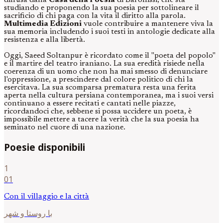
diffusa dalla
Casa della Poesia
di Baronissi, che sta
studiando e proponendo la sua poesia per sottolineare il
sacrificio di chi paga con la vita il diritto alla parola.
Multimedia Edizioni
vuole contribuire a mantenere viva la
sua memoria includendo i suoi testi in antologie dedicate alla
resistenza e alla libertà.
Oggi, Saeed Soltanpur è ricordato come il "poeta del popolo"
e il martire del teatro iraniano. La sua eredità risiede nella
coerenza di un uomo che non ha mai smesso di denunciare
l'oppressione, a prescindere dal colore politico di chi la
esercitava. La sua scomparsa prematura resta una ferita
aperta nella cultura persiana contemporanea, ma i suoi versi
continuano a essere recitati e cantati nelle piazze,
ricordandoci che, sebbene si possa uccidere un poeta, è
impossibile mettere a tacere la verità che la sua poesia ha
seminato nel cuore di una nazione.
Poesie disponibili
1
01
Con il villaggio e la città
با روستا و شهر